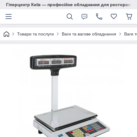
Гіперцентр Київ — професійне обладнання для ресторанів, м
Товари та послуги
Ваги та вагове обладнання
Ваги т