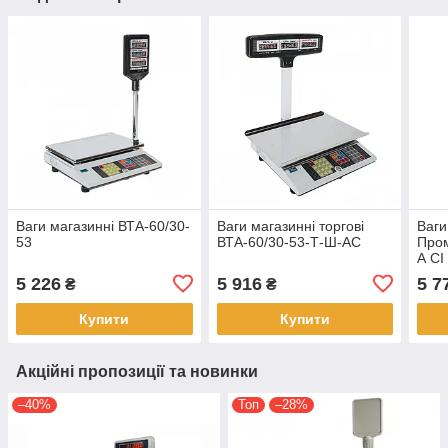
Ваги магазинні ВТА-60/30-
Ваги магазинні торгові
Ваги
53
ВТА-60/30-53-Т-Ш-АС
Пром
А СІ 
(ВТА
5 226
5 916
5 7
₴
₴
Купити
Купити
Акційні пропозиції та новинки
–40%
Топ
–28%