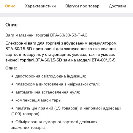
Опис
Характеристики
Відгуки про товар
Доставка
Опис
Ваги магазинні торгові ВТА-60/30-53-Т-АС
Електронні ваги для торгівлі з вбудованим акумулятором
ВТА-60/15-5D призначені для зважування та визначення
вартості товару як у стаціонарних умовах, так і в умовах
виїзної торгівлі.ВТА-60/15-5D заміна моделі ВТА-60/15-5.
Опис:
двостороння світлодіодна індикація;
платформа виготовлена з неіржавкої сталі;
автоматична встановлення нуля;
компенсація маси тары;
пам'ять цін прямий (15 товаров) и непрямої адресації
(100) товаров);
Обмірювання сумарної вартості декількох
зважених товарів;