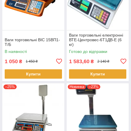
Ваги торговельні електронні
Ваги торговельні ВІС 15ВП1-
ВТЕ-Центровес-6Т1ДВ-Е (6
Т/Б
кг)
В наявності
Готово до відправки
1 050
1 583,60
₴
₴
1 450 ₴
2 140 ₴
Купити
Купити
–25%
Новинка
–23%