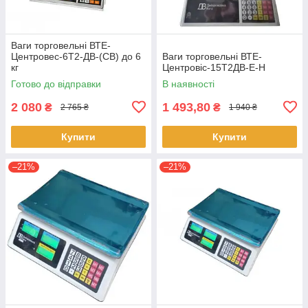
Ваги торговельні ВТЕ-
Центровес-6Т2-ДВ-(СВ) до 6
Ваги торговельні ВТЕ-
кг
Центровіс-15Т2ДВ-Е-Н
Готово до відправки
В наявності
2 080
1 493,80
₴
₴
2 765 ₴
1 940 ₴
Купити
Купити
–21%
–21%