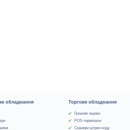
ке обладнання
Торгове обладнання
Грошові ящики
ери
POS-термінали
 шини
Сканери штрих-коду