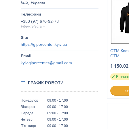
Київ, Україна
+380 (97) 670-92-78
Viber/Telegram
https://gipercenter.kyiv.ua
GTM Кофта
GTM
kyiv.gipercenter@gmail.com
1 150,02
В наяв
ГРАФІК РОБОТИ
К
Понеділок
09:00
17:00
Вівторок
09:00
17:00
Середа
09:00
17:00
Четвер
09:00
17:00
Пʼятниця
09:00
17:00