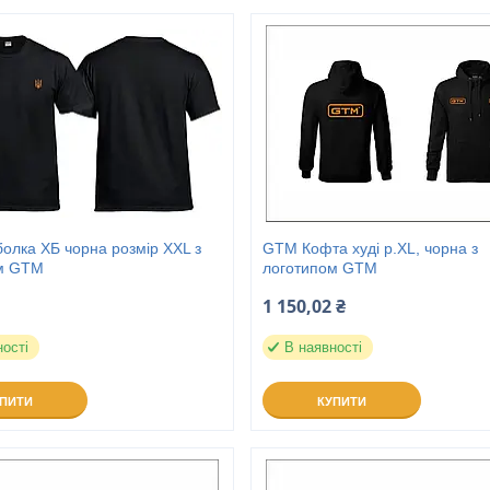
олка ХБ чорна розмір XXL з
GTM Кофта худі р.XL, чорна з
м GTM
логотипом GTM
1 150,02 ₴
ності
В наявності
УПИТИ
КУПИТИ