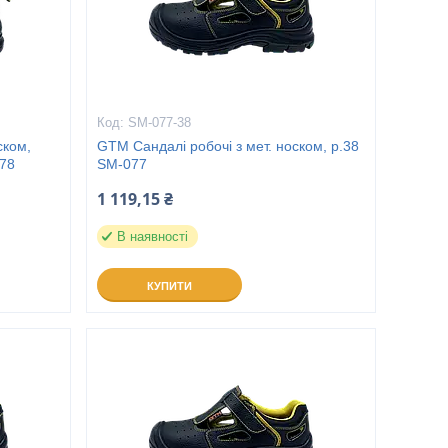
SM-077-38
ском,
GTM Сандалі робочі з мет. носком, р.38
078
SM-077
1 119,15 ₴
В наявності
КУПИТИ