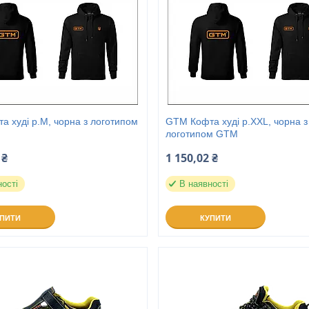
 худі р.М, чорна з логотипом
GTM Кофта худі р.XXL, чорна з
логотипом GTM
 ₴
1 150,02 ₴
ності
В наявності
УПИТИ
КУПИТИ