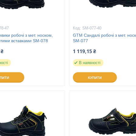
78-47
SM-077-40
ики робочі з мет. носком,
GTM Сандалі робочі з мет. носк
втими вставками SM-078
SM-077
 ₴
1 119,15 ₴
ності
В наявності
УПИТИ
КУПИТИ