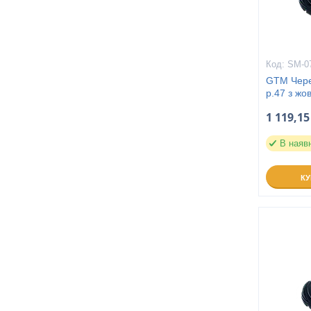
SM-0
GTM Черев
р.47 з жо
1 119,15
В наяв
К