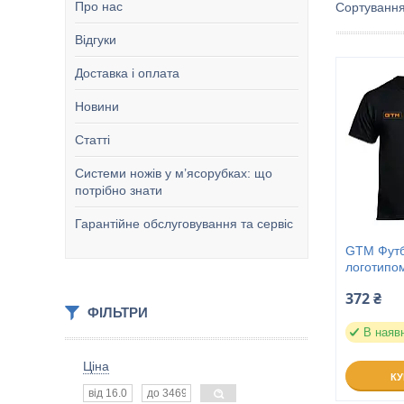
Про нас
Відгуки
Доставка і оплата
Новини
Статті
Системи ножів у м’ясорубках: що
потрібно знати
Гарантійне обслуговування та сервіс
GTM Футб
логотипо
372 ₴
ФІЛЬТРИ
В наяв
Ціна
К