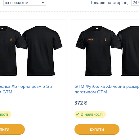
олка ХБ чорна розмір S з
GTM Футболка ХБ чорна розмір
м GTM
логотипом GTM
372 ₴
ності
В наявності
УПИТИ
КУПИТИ