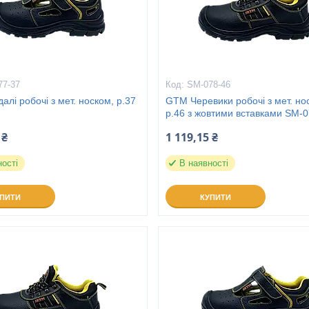
77-37
SM-078-46
лі робочі з мет. носком, р.37
GTM Черевики робочі з мет. но
р.46 з жовтими вставками SM-
 ₴
1 119,15 ₴
ності
В наявності
УПИТИ
КУПИТИ