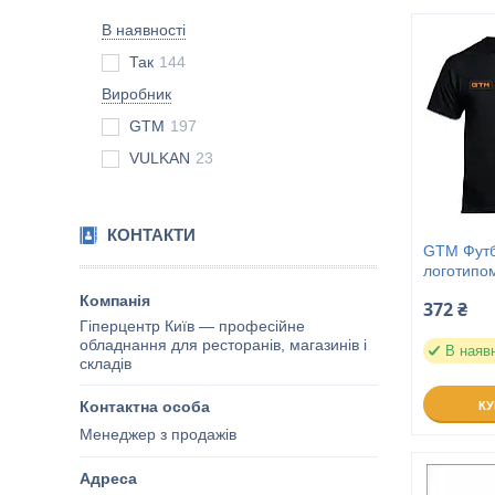
В наявності
Так
144
Виробник
GTM
197
VULKAN
23
КОНТАКТИ
GTM Футб
логотипо
372 ₴
Гіперцентр Київ — професійне
обладнання для ресторанів, магазинів і
В наяв
складів
К
Менеджер з продажів