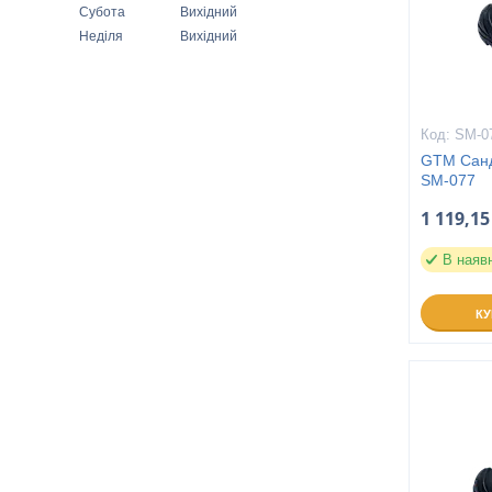
Субота
Вихідний
Неділя
Вихідний
SM-0
GTM Санда
SM-077
1 119,15
В наяв
К