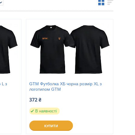
 L з
GTM Футболка ХБ чорна розмір XL з
логотипом GTM
372 ₴
В наявності
КУПИТИ