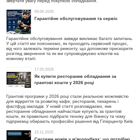
звертати увагу перед покупкою обладнання.
09.06.2026
Гарантійне обслуговування та сервіс
Гарантійне обслуговування завжди викликає багато запитань.
У цій статті ми пояснюємо, як проходить сервісний процес,
від чого залежать терміни ремонту, що допоможе прискорити
розгляд звернення та як ми супроводжуємо клієнтів на
кожному етапі.
17.05.2026
Як купити ресторанне обладнання за
грантові кошти у 2026 році
Грантові програми у 2026 році стали реальною можливістю
для відкриття та розвитку кафе, ресторанів, пекарень і
фастфуд-закладів. У новій статті розповідаємо, яке
ресторанне обладнання найчастіше купують за грантові
кошти, як правильно підібрати техніку для бізнесу та чому
підприємці обирають професійні рішення від Гіперцентр Київ.
15.11.2025
Системи ножів у м’ясорубках: що потрібно