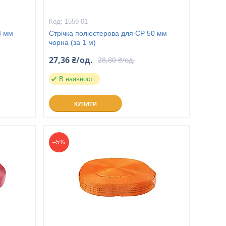
1559-01
8 мм
Стрічка поліестерова для СР 50 мм
чорна (за 1 м)
27,36 ₴/од.
28,80 ₴/од.
В наявності
КУПИТИ
–5%