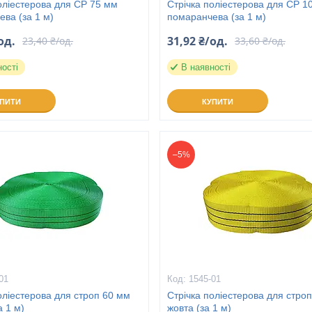
оліестерова для СР 75 мм
Стрічка поліестерова для СР 1
ва (за 1 м)
помаранчева (за 1 м)
од.
31,92 ₴/од.
23,40 ₴/од.
33,60 ₴/од.
ності
В наявності
УПИТИ
КУПИТИ
–5%
01
1545-01
оліестерова для строп 60 мм
Стрічка поліестерова для стро
а 1 м)
жовта (за 1 м)