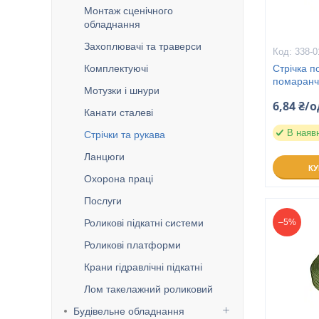
Монтаж сценічного
обладнання
Захоплювачі та траверси
338-0
Комплектуючі
Стрічка п
помаранче
Мотузки і шнури
6,84 ₴/о
Канати сталеві
В наяв
Стрічки та рукава
Ланцюги
К
Охорона праці
Послуги
Роликові підкатні системи
–5%
Роликові платформи
Крани гідравлічні підкатні
Лом такелажний роликовий
Будівельне обладнання