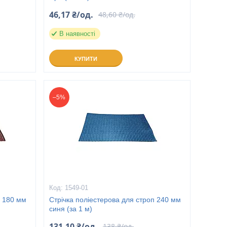
46,17 ₴/од.
48,60 ₴/од.
В наявності
КУПИТИ
–5%
1549-01
п 180 мм
Стрічка поліестерова для строп 240 мм
синя (за 1 м)
131,10 ₴/од.
138 ₴/од.