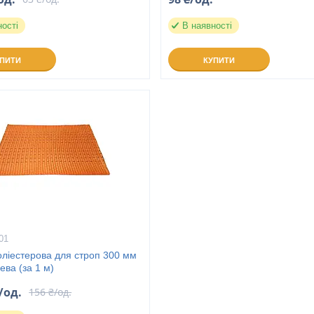
ності
В наявності
УПИТИ
КУПИТИ
01
оліестерова для строп 300 мм
ва (за 1 м)
/од.
156 ₴/од.