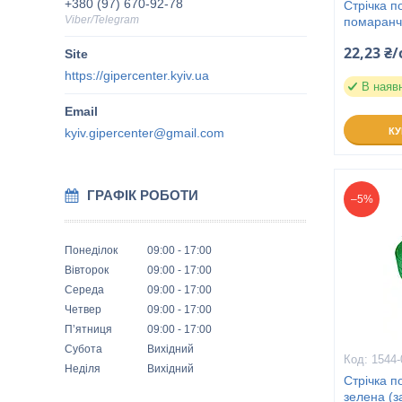
+380 (97) 670-92-78
Стрічка п
Viber/Telegram
помаранче
22,23 ₴/
https://gipercenter.kyiv.ua
В наяв
kyiv.gipercenter@gmail.com
К
ГРАФІК РОБОТИ
–5%
Понеділок
09:00
17:00
Вівторок
09:00
17:00
Середа
09:00
17:00
Четвер
09:00
17:00
Пʼятниця
09:00
17:00
Субота
Вихідний
1544-
Неділя
Вихідний
Стрічка п
зелена (з