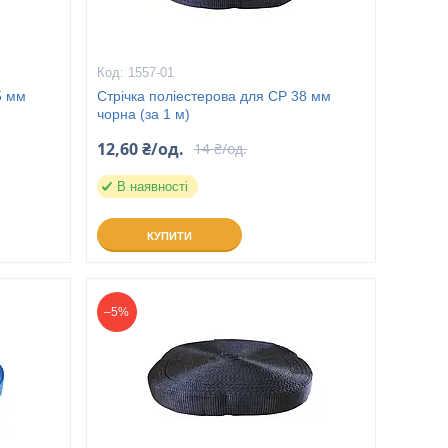
1557-01
5 мм
Стрічка поліестерова для СР 38 мм
чорна (за 1 м)
12,60 ₴/од.
14 ₴/од.
В наявності
КУПИТИ
–5%