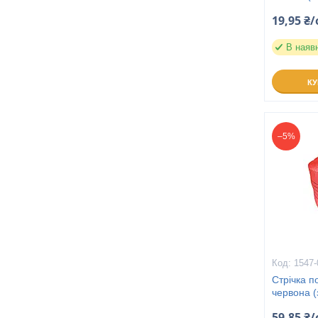
19,95 ₴/
В наяв
К
–5%
1547-
Стрічка п
червона (
59,85 ₴/