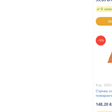
В наяв
К
–5%
1550-
Стрічка п
помаранче
148,20 ₴