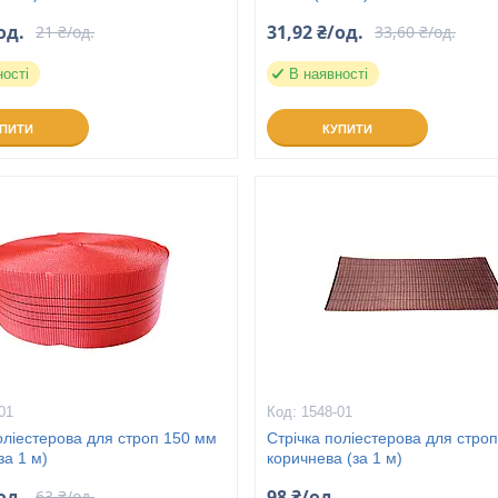
од.
31,92 ₴/од.
21 ₴/од.
33,60 ₴/од.
ності
В наявності
УПИТИ
КУПИТИ
01
1548-01
оліестерова для строп 150 мм
Стрічка поліестерова для стро
за 1 м)
коричнева (за 1 м)
од.
98 ₴/од.
63 ₴/од.