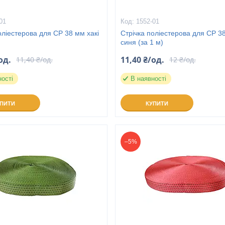
01
1552-01
оліестерова для СР 38 мм хакі
Стрічка поліестерова для СР 3
синя (за 1 м)
од.
11,40 ₴/од.
11,40 ₴/од.
12 ₴/од.
ності
В наявності
УПИТИ
КУПИТИ
–5%