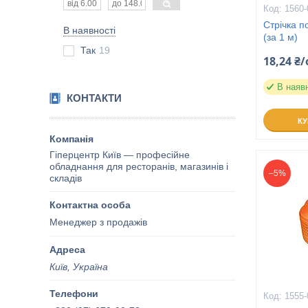
1560-
Стрічка п
В наявності
(за 1 м)
Так
19
18,24 ₴/
В наяв
КОНТАКТИ
К
Гіперцентр Київ — професійне
обладнання для ресторанів, магазинів і
–5%
складів
Менеджер з продажів
Київ, Україна
1555-