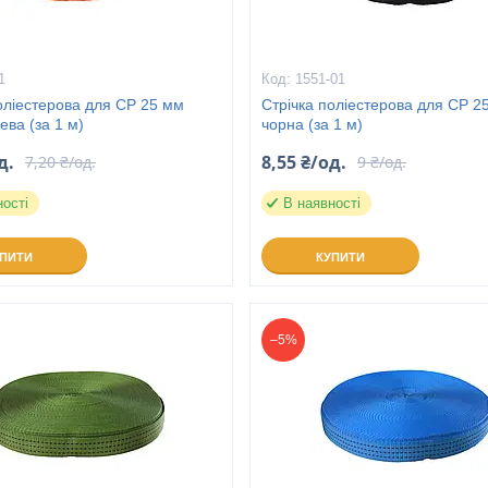
1
1551-01
оліестерова для СР 25 мм
Стрічка поліестерова для СР 2
ва (за 1 м)
чорна (за 1 м)
д.
8,55 ₴/од.
7,20 ₴/од.
9 ₴/од.
ності
В наявності
УПИТИ
КУПИТИ
–5%