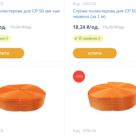
01
1553-01
оліестерова для СР 50 мм хакі
Стрічка поліестерова для СР 5
червона (за 1 м)
од.
18,24 ₴/од.
19,20 ₴/од.
19,20 ₴/од.
ності
В наявності
УПИТИ
КУПИТИ
–5%
01
1556-01