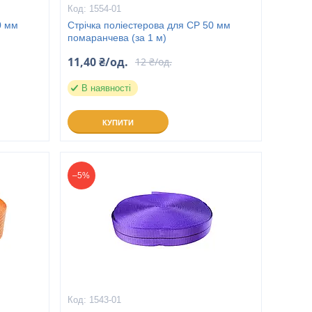
1554-01
0 мм
Стрічка поліестерова для СР 50 мм
помаранчева (за 1 м)
11,40 ₴/од.
12 ₴/од.
В наявності
КУПИТИ
–5%
1543-01