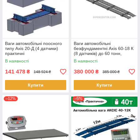
Ваги автомобільні поосного
Ваги автомобільні
типу Axis 20-Д (4 датчики)
безфундаментні Axis 60-18 К
практичні
(8 датчиків) до 60 тонн,
бюджет
В наявності
В наявності
141 478
380 000
₴
₴
148 924 ₴
385 000 ₴
Купити
Купити
–12%
–5%