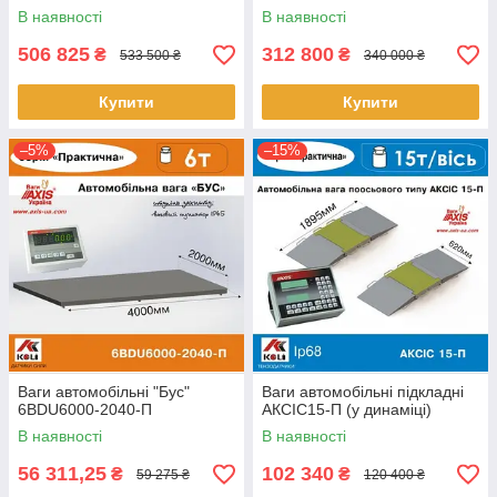
В наявності
В наявності
506 825
312 800
₴
₴
533 500 ₴
340 000 ₴
Купити
Купити
–5%
–15%
Ваги автомобільні "Бус"
Ваги автомобільні підкладні
6BDU6000-2040-П
АКСІС15-П (у динаміці)
В наявності
В наявності
56 311,25
102 340
₴
₴
59 275 ₴
120 400 ₴