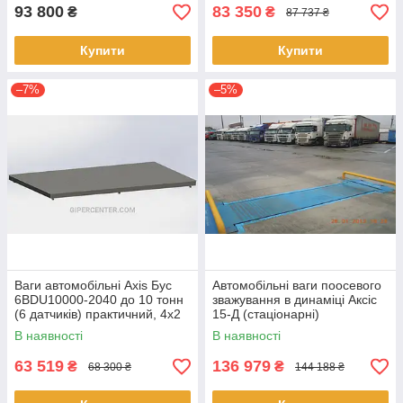
93 800
83 350
₴
₴
87 737 ₴
Купити
Купити
–7%
–5%
Ваги автомобільні Axis Бус
Автомобільні ваги поосевого
6BDU10000-2040 до 10 тонн
зважування в динаміці Аксіс
(6 датчиків) практичний, 4х2
15-Д (стаціонарні)
метри
В наявності
В наявності
63 519
136 979
₴
₴
68 300 ₴
144 188 ₴