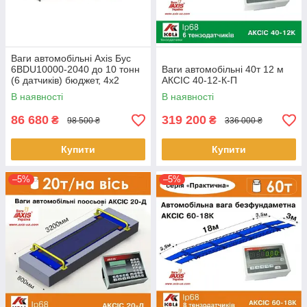
Ваги автомобільні Axis Бус
6BDU10000-2040 до 10 тонн
Ваги автомобільні 40т 12 м
(6 датчиків) бюджет, 4х2
АКСІС 40-12-К-П
метри
В наявності
В наявності
86 680
319 200
₴
₴
98 500 ₴
336 000 ₴
Купити
Купити
–5%
–5%