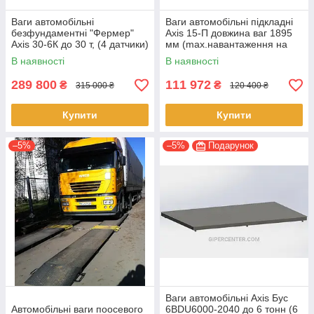
Ваги автомобільні
Ваги автомобільні підкладні
безфундаментні "Фермер"
Axis 15-П довжина ваг 1895
Axis 30-6К до 30 т, (4 датчики)
мм (max.навантаження на
практичні
вісь 15тонн)
В наявності
В наявності
289 800
111 972
₴
₴
315 000 ₴
120 400 ₴
Купити
Купити
–5%
–5%
Подарунок
Ваги автомобільні Axis Бус
Автомобільні ваги поосевого
6BDU6000-2040 до 6 тонн (6