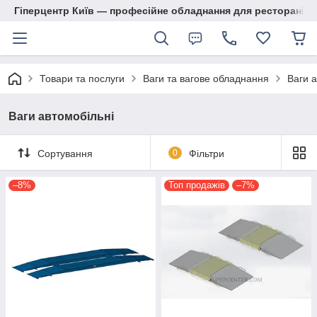
Гіперцентр Київ — професійне обладнання для ресторанів, м
Товари та послуги
Ваги та вагове обладнання
Ваги а
Ваги автомобільні
Сортування
0
Фільтри
–8%
Топ продажів
–7%