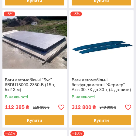
Купити
Купити
–5%
–8%
Ваги автомобільні "Бус"
Ваги автомобільні
6BDU15000-2350-Б (15 т,
безфундаментні "Фермер"
5х2.3 м)
Axis 30-7К до 30 т, (4 датчики)
практичні
В наявності
В наявності
112 385
312 800
₴
₴
118 300 ₴
340 000 ₴
Купити
Купити
–22%
–10%