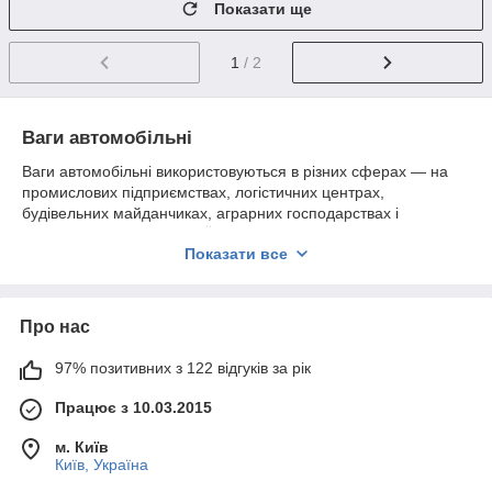
Показати ще
1
/ 2
Ваги автомобільні
Ваги автомобільні використовуються в різних сферах — на
промислових підприємствах, логістичних центрах,
будівельних майданчиках, аграрних господарствах і
транспортних компаніях. Їх застосування дозволяє точно
Показати все
визначати масу транспортних засобів з вантажем,
контролювати відвантаження, дотримуватися норм безпеки
та вести облік продукції.
GIPERCENTER Київ
пропонує автомобільні ваги різних типів
Про нас
— стаціонарні, модульні та мобільні платформи, які
дозволяють швидко і точно зважувати вантажі будь-яких
97% позитивних з 122 відгуків за рік
розмірів і ваги. Вони оснащені цифровими дисплеями,
Працює з 10.03.2015
системами автоматичного зчитування даних та можливістю
інтеграції з обліковими програмами підприємства.
м. Київ
Київ, Україна
Призначення автомобільних ваг