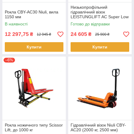
Низькопрофільний
Рокла CBY-AC30 Niuli, вила
гідравлічний візок
1150 мм
LEISTUNGLIFT AC Super Low
до 1000 кг 35 мм
В наявності
Готово до відправки
(поліуретанові колеса)
12 297,75
24 605
₴
₴
12 945 ₴
25 900 ₴
Купити
Купити
–6%
Рокла ножичного типу Scissor
Гідравлічний візок Niuli CBY-
Lift, до 1000 кг
AC20 (2000 кг, 2500 мм)