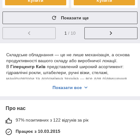
Купити
Купити
Показати ще
1
/ 10
Складське обладнання — це не лише механізація, а основа
продуктивності вашого складу або виробничої локації.
В
Гіперцентр Київ
представлений широкий асортимент:
гідравлічні рокли, штабелери, ручні візки, стелажі,
маніпулятори та допоміжна техніка — все для підвищення
ефективності роботи.
Показати все
Переваги співпраці з нами:
Самовивіз у Києві
— можете забрати товар
безкоштовно і в зручний час.
Про нас
Доставка по Україні
— обирайте між Новою
97% позитивних з 122 відгуків за рік
Поштою, Делівері, Міст Експрес та іншими
перевізниками.
Працює з 10.03.2015
Широкий вибір і прямі поставки
— без зайвих