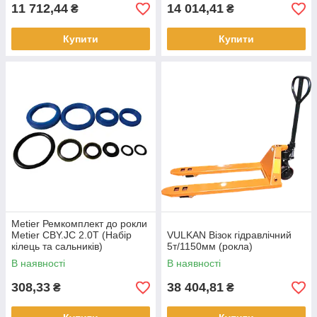
11 712,44
14 014,41
₴
₴
Купити
Купити
Metier Ремкомплект до рокли
Metier CBY.JC 2.0T (Набір
VULKAN Візок гідравлічний
кілець та сальників)
5т/1150мм (рокла)
В наявності
В наявності
308,33
38 404,81
₴
₴