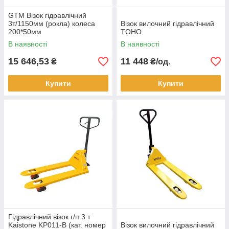
GTM Візок гідравлічний
3т/1150мм (рокла) колеса
Візок вилочний гідравлічний
200*50мм
TOHO
В наявності
В наявності
15 646,53
11 448
₴
₴/од.
Купити
Купити
Гідравлічний візок г/п 3 т
Kaistone KP011-B (кат. номер
Візок вилочний гідравлічний