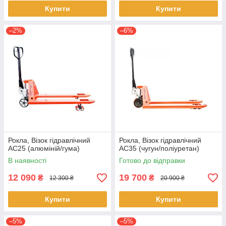
Купити
Купити
–2%
–6%
Рокла, Візок гідравлічний
Рокла, Візок гідравлічний
AC25 (алюміній/гума)
AC35 (чугун/поліуретан)
В наявності
Готово до відправки
12 090
19 700
₴
₴
12 300 ₴
20 900 ₴
Купити
Купити
–5%
–5%