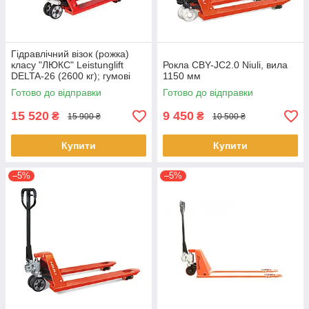
Гідравлічний візок (рожка)
класу "ЛЮКС" Leistunglift
Рокла CBY-JС2.0 Niuli, вила
DELTA-26 (2600 кг); гумові
1150 мм
колеса
Готово до відправки
Готово до відправки
15 520
9 450
₴
₴
15 900 ₴
10 500 ₴
Купити
Купити
–5%
–5%