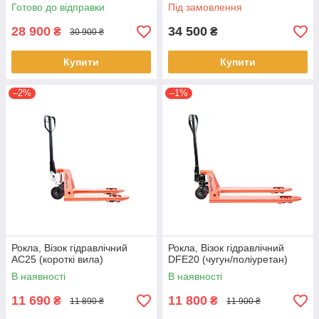
Готово до відправки
Під замовлення
28 900
34 500
₴
₴
30 900 ₴
Купити
Купити
–2%
–1%
Рокла, Візок гідравлічний
Рокла, Візок гідравлічний
AC25 (короткі вила)
DFE20 (чугун/поліуретан)
В наявності
В наявності
11 690
11 800
₴
₴
11 890 ₴
11 900 ₴