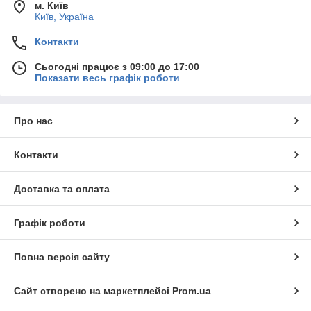
націнок і гарантія 12–18 місяців.
м. Київ
Київ, Україна
Професійна консультація
— допоможемо підібрати
оптимальну комплектацію для вашого бізнесу.
Контакти
Оптимізуйте логістику та підвищуйте продуктивність вже
Сьогодні працює з 09:00 до 17:00
сьогодні — обирайте складську техніку в
Гіперцентр Київ
з
Показати весь графік роботи
гарантією та можливістю самостійного вивозу.
Про нас
Контакти
Доставка та оплата
Графік роботи
Повна версія сайту
Сайт створено на маркетплейсі
Prom.ua