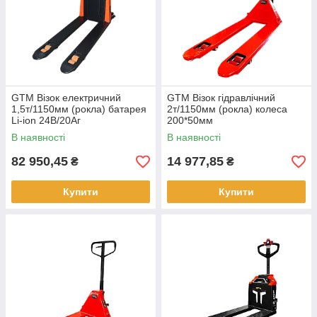
GTM Візок електричний
GTM Візок гідравлічний
1,5т/1150мм (рокла) батарея
2т/1150мм (рокла) колеса
Li-ion 24В/20Аг
200*50мм
В наявності
В наявності
82 950,45
14 977,85
₴
₴
Купити
Купити