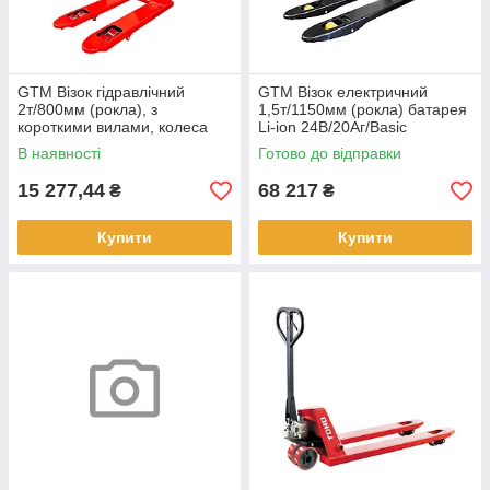
GTM Візок гідравлічний
GTM Візок електричний
2т/800мм (рокла), з
1,5т/1150мм (рокла) батарея
короткими вилами, колеса
Li-ion 24В/20Аг/Basic
200*50
В наявності
Готово до відправки
15 277,44
68 217
₴
₴
Купити
Купити