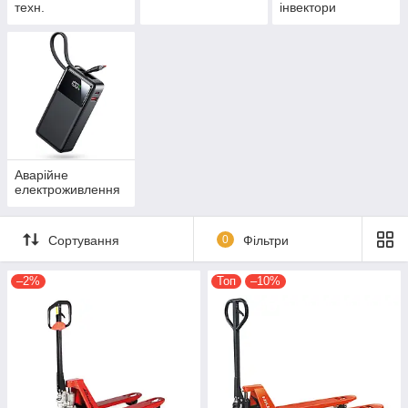
техн.
інвектори
Аварійне
електроживлення
Сортування
0
Фільтри
–2%
Топ
–10%