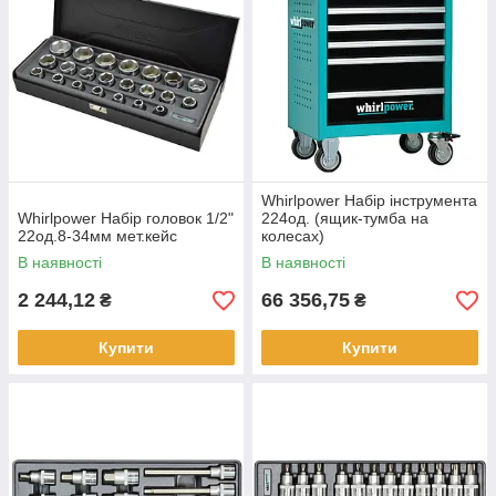
Whirlpower Набір інструмента
Whirlpower Набір головок 1/2"
224од. (ящик-тумба на
22од.8-34мм мет.кейс
колесах)
В наявності
В наявності
2 244,12
66 356,75
₴
₴
Купити
Купити