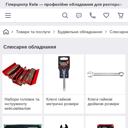
Гіперцентр Київ — професійне обладнання для ресторанів, м
Товари та послуги
Будівельне обладнання
Слюсарне
Слюсарне обладнання
Набори головок та
Ключі гайкові
Ключі гайкові
інструменту
метричні розміри
дюймові розміри
кейсові/валізи