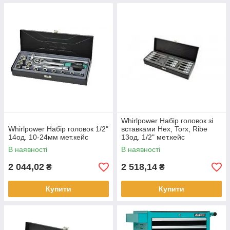
Whirlpower Набір головок зі
Whirlpower Набір головок 1/2"
вставками Hex, Torx, Ribe
14од. 10-24мм мет.кейс
13од. 1/2" мет.кейс
В наявності
В наявності
2 044,02
2 518,14
₴
₴
Купити
Купити