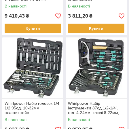
викрутки, шарн.-губц.
В наявності
В наявності
інструмент
9 410,43
3 811,20
₴
₴
Купити
Купити
Whirlpower Набір головок 1/4-
Whirlpower Набір
1/2 95од. 10-32мм
інструментів 87од.1/2-1/4",
пластик.кейс
гол. 4-24мм, ключі 8-22мм,
викрутки, шарн.-
В наявності
В наявності
губц.інcтрумент