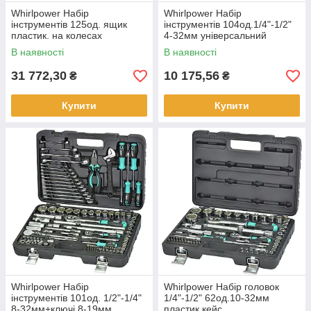
Whirlpower Набір
Whirlpower Набір
інструментів 125од. ящик
інструментів 104од.1/4"-1/2"
пластик. на колесах
4-32мм універсальний
В наявності
В наявності
31 772,30
10 175,56
₴
₴
Купити
Купити
Whirlpower Набір
Whirlpower Набір головок
інструментів 101од. 1/2"-1/4"
1/4"-1/2" 62од.10-32мм
8-32мм+ключі 8-19мм,
пластик.кейс