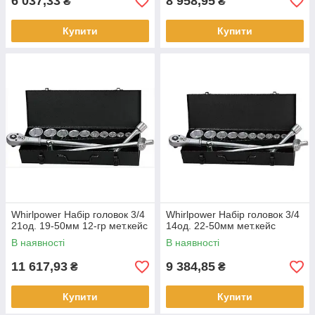
6 037,33
8 958,95
₴
₴
Купити
Купити
Whirlpower Набір головок 3/4
Whirlpower Набір головок 3/4
21од. 19-50мм 12-гр мет.кейс
14од. 22-50мм мет.кейс
В наявності
В наявності
11 617,93
9 384,85
₴
₴
Купити
Купити