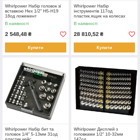
Whirlpower Набір головок зі
Whirlpower Набір
вставкою Hex 1/2" Н5-Н19
інструментів 117од
18од ложемент
пластик.ящик на колесах
В наявності
В наявності
2 548,48
28 810,52
₴
₴
Купити
Купити
Whirlpower Набір бит та
Whirlpower Дисплей з
головок 1/4" 5-13мм 31од
головками 1/2" 10-32мм
пластик.кейс
147од