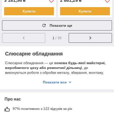
3 181,54
2 861,29
₴
₴
Купити
Купити
Показати ще
1
/ 39
Слюсарне обладнання
Слюсарне обладнання — це
основа будь-якої майстерні,
виробничого цеху або ремонтної дільниці
, де
виконуються роботи з обробки металу, збирання, монтажу,
ремонту та технічного обслуговування. Якісне слюсарне
оснащення забезпечує
точність, безпеку та високу
Показати все
продуктивність праці
, як у професійній діяльності, так і під
час домашніх робіт.
У категорії «Слюсарне обладнання» представлені
лещата,
Про нас
струбцини, тиски, преса, затискні механізми,
інструментальні шафи, стенди та допоміжне обладнання
,
97% позитивних з 122 відгуків за рік
призначені для виконання широкого спектра завдань. Таке