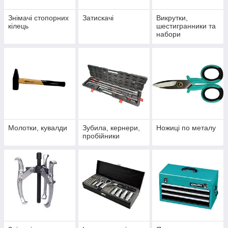
Знімачі стопорних
Затискачі
Викрутки,
кілець
шестигранники та
набори
Молотки, кувалди
Зубила, кернери,
Ножиці по металу
пробійники