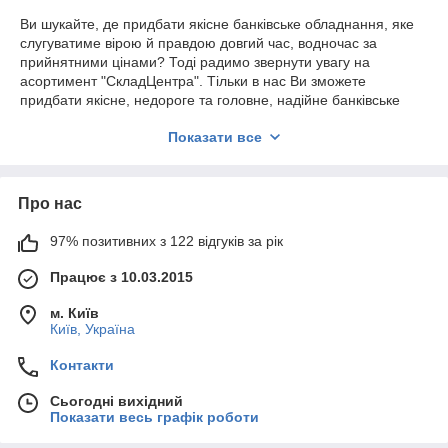
Ви шукайте, де придбати якісне банківське обладнання, яке
слугуватиме вірою й правдою довгий час, водночас за
прийнятними цінами? Тоді радимо звернути увагу на
асортимент "СкладЦентра". Тільки в нас Ви зможете
придбати якісне, недороге та головне, надійне банківське
обладнання!
Показати все
Для успішного ведення бізнесу насамперед необхідно
подбати про злагоджену роботу всього обладнання,
швидкість виконання стандартних банківських операцій. Але
Про нас
досягти такої оперативності, швидкості їх виконання — не
можливо без спеціальних пристроїв, створених для
полегшення й автоматизації таких робіт.
97% позитивних з 122 відгуків за рік
Такий тривалий процес, як підрахунок банкнот неабияк
Працює з 10.03.2015
забирає час, і тому потрібен спеціальний пристрій, який
здатний його автоматизувати та спростити. Для полегшення
м. Київ
процесу ведення бізнесу та швидкості виконання рутинних
Київ, Україна
операцій — лічильники банкнот просто необхідні! Здавалося
б невелике обладнання, але, втім, воно дає змогу
Контакти
максимально спростити процес роботи, і практично
автоматизувати виконання деяких завдань.
Сьогодні вихідний
Показати весь графік роботи
У нас Ви знайдете велику кількість найрізноманітніших
лічильників банкнот: різної цінової категорії, і розмірів — Ви