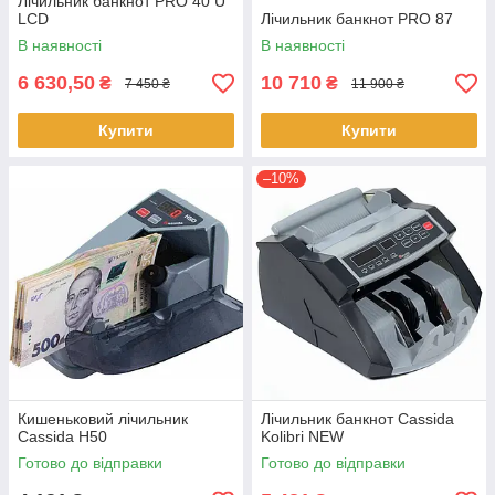
Лічильник банкнот PRO 40 U
LCD
Лічильник банкнот PRO 87
В наявності
В наявності
6 630,50
10 710
₴
₴
7 450 ₴
11 900 ₴
Купити
Купити
–10%
Кишеньковий лічильник
Лічильник банкнот Cassida
Cassida H50
Kolibri NEW
Готово до відправки
Готово до відправки