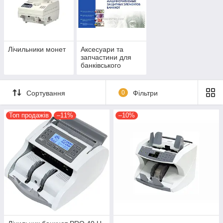
Лічильники монет
Аксесуари та
запчастини для
банківського
обладнання
Сортування
0
Фільтри
Топ продажів
–11%
–10%