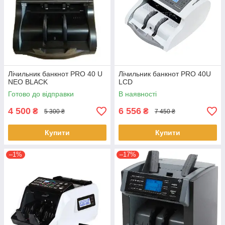
Лічильник банкнот PRO 40 U
Лічильник банкнот PRO 40U
NEO BLACK
LCD
Готово до відправки
В наявності
4 500
6 556
₴
₴
5 300 ₴
7 450 ₴
Купити
Купити
–1%
–17%