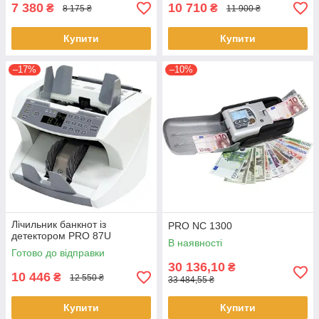
7 380
10 710
₴
₴
8 175 ₴
11 900 ₴
Купити
Купити
–17%
–10%
Лічильник банкнот із
PRO NC 1300
детектором PRO 87U
В наявності
Готово до відправки
30 136,10
₴
10 446
₴
12 550 ₴
33 484,55 ₴
Купити
Купити