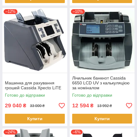
–12%
–10%
Лічильник банкнот Cassida
Машинка для рахування
6650 LCD UV з калькуляцією
грошей Cassida Xpecto LiTE
за номіналом
Готово до відправки
Готово до відправки
29 040
12 594
₴
₴
33 000 ₴
13 992 ₴
Купити
Купити
–24%
–6%