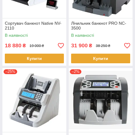
Сортувач банкнот Native NV-
Лічильник банкнот PRO NC-
2110
3500
В наявності
В наявності
18 880
31 900
₴
₴
19 000 ₴
38 250 ₴
Купити
Купити
–25%
–2%