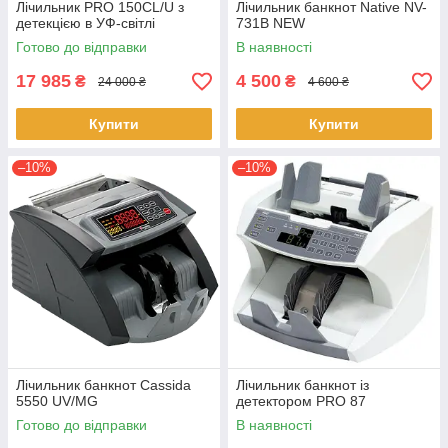
Лічильник PRO 150CL/U з
Лічильник банкнот Native NV-
детекцією в УФ-світлі
731B NEW
Готово до відправки
В наявності
17 985
4 500
₴
₴
24 000 ₴
4 600 ₴
Купити
Купити
–10%
–10%
Лічильник банкнот Cassida
Лічильник банкнот із
5550 UV/MG
детектором PRO 87
Готово до відправки
В наявності