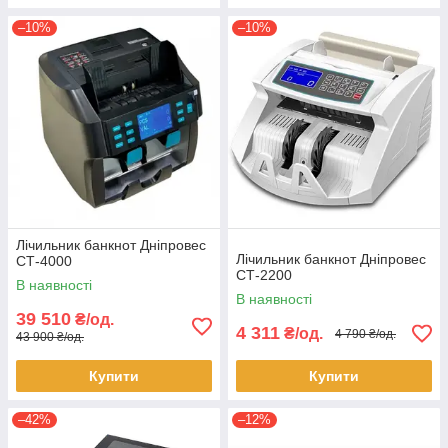
–10%
–10%
Лічильник банкнот Дніпровес
Лічильник банкнот Дніпровес
СТ-4000
СТ-2200
В наявності
В наявності
39 510
₴/од.
4 311
₴/од.
4 790 ₴/од.
43 900 ₴/од.
Купити
Купити
–42%
–12%