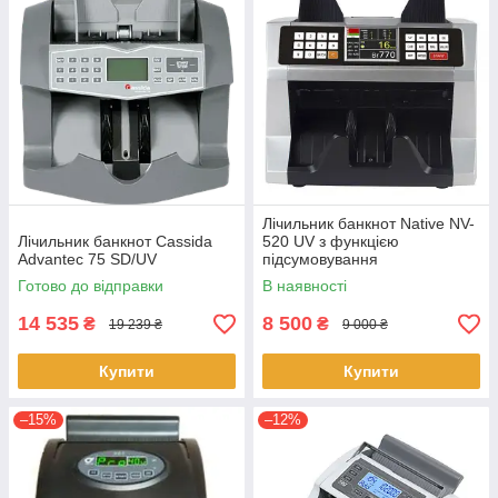
Лічильник банкнот Native NV-
Лічильник банкнот Cassida
520 UV з функцією
Advantec 75 SD/UV
підсумовування
Готово до відправки
В наявності
14 535
8 500
₴
₴
19 239 ₴
9 000 ₴
Купити
Купити
–15%
–12%