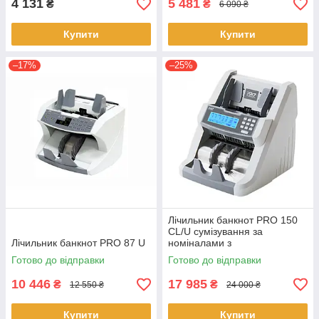
4 131
5 481
₴
₴
6 090 ₴
Купити
Купити
–17%
–25%
Лічильник банкнот PRO 150
CL/U сумізування за
Лічильник банкнот PRO 87 U
номіналами з
ультрафіолетовою детекцією
Готово до відправки
Готово до відправки
10 446
17 985
₴
₴
12 550 ₴
24 000 ₴
Купити
Купити