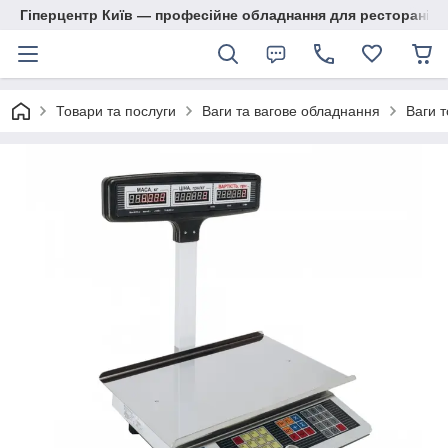
Гіперцентр Київ — професійне обладнання для ресторанів, м
Товари та послуги
Ваги та вагове обладнання
Ваги т