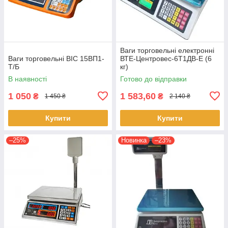
Ваги торговельні електронні
Ваги торговельні ВІС 15ВП1-
ВТЕ-Центровес-6Т1ДВ-Е (6
Т/Б
кг)
В наявності
Готово до відправки
1 050
1 583,60
₴
₴
1 450 ₴
2 140 ₴
Купити
Купити
–25%
Новинка
–23%