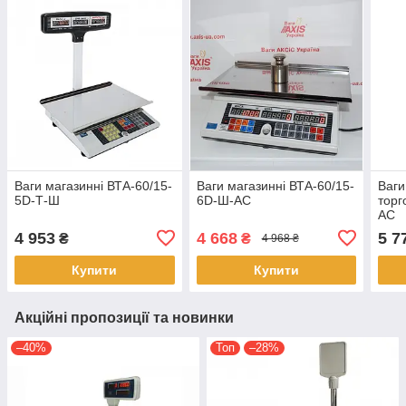
Ваги магазинні ВТА-60/15-
Ваги магазинні ВТА-60/15-
Ваги
5D-Т-Ш
6D-Ш-AC
торг
АС
4 953
4 668
5 7
₴
₴
4 968 ₴
Купити
Купити
Акційні пропозиції та новинки
–40%
Топ
–28%