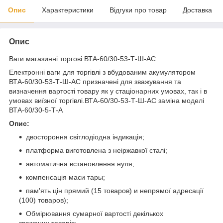
Опис
Характеристики
Відгуки про товар
Доставка
Опис
Ваги магазинні торгові ВТА-60/30-53-Т-Ш-АС
Електронні ваги для торгівлі з вбудованим акумулятором
ВТА-60/30-53-Т-Ш-АС призначені для зважування та
визначення вартості товару як у стаціонарних умовах, так і в
умовах виїзної торгівлі.ВТА-60/30-53-Т-Ш-АС заміна моделі
ВТА-60/30-5-Т-А
Опис:
двостороння світлодіодна індикація;
платформа виготовлена з неіржавкої сталі;
автоматична встановлення нуля;
компенсація маси тары;
пам'ять цін прямий (15 товаров) и непрямої адресації
(100) товаров);
Обмірювання сумарної вартості декількох
зважених товарів;