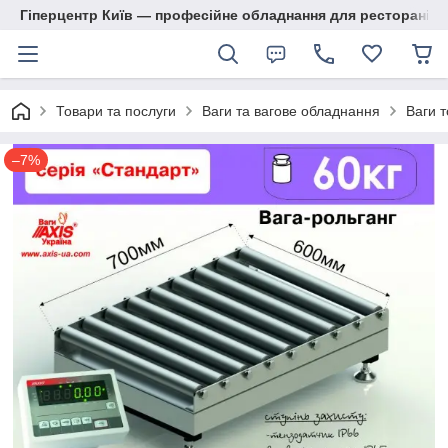
Гіперцентр Київ — професійне обладнання для ресторанів, м
Товари та послуги
Ваги та вагове обладнання
Ваги т
–7%