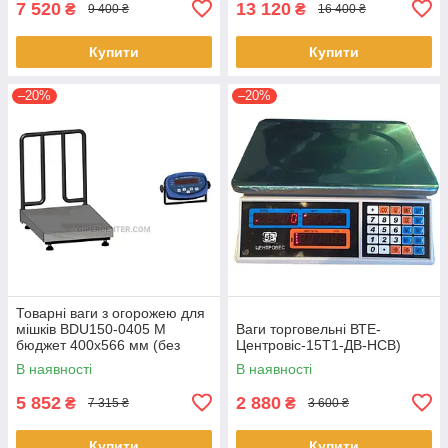
7 520
13 120
₴
₴
9 400 ₴
16 400 ₴
Купити
Купити
–20%
–20%
Товарні ваги з огорожею для
мішків BDU150-0405 М
Ваги торговельні ВТЕ-
бюджет 400х566 мм (без
Центровіс-15Т1-ДВ-НСВ)
стійки)
В наявності
В наявності
5 852
2 880
₴
₴
7 315 ₴
3 600 ₴
Купити
Купити