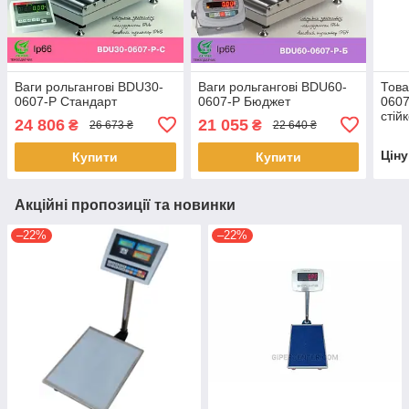
Ваги рольгангові BDU30-
Ваги рольгангові BDU60-
Това
0607-Р Стандарт
0607-Р Бюджет
0607
стій
24 806
21 055
₴
₴
26 673 ₴
22 640 ₴
Цін
Купити
Купити
Акційні пропозиції та новинки
–22%
–22%