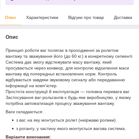
Опис
Характеристики
Відгуки про товар
Доставка
Опис
Принцип роботи ваг полягає в проходженні за ролетом
вантажу та зважування його (до 60 кг.) в конкретному сегменті.
Система дає змогу відстежувати масу вантажу, який
просувається через конвеєр, для контролю відхилення маси
вантажу від попередньо встановлених норм. Контроль
відбувається завдяки звуковому сигналу або передаванню
інформації на комп'ютер.
Простота конструкції й експлуатація — головна перевага ваг.
Застосування ваг-рольгангів є будь-яке виробництво, у якому
потрібна автоматизація процесу зважування вантажу.
Ваги складаються:
з ваг, на яку монтується ролет (неіржавкі ролики)
з рогангу, у частину якого монтується вагова система.
Варіанти виконання: