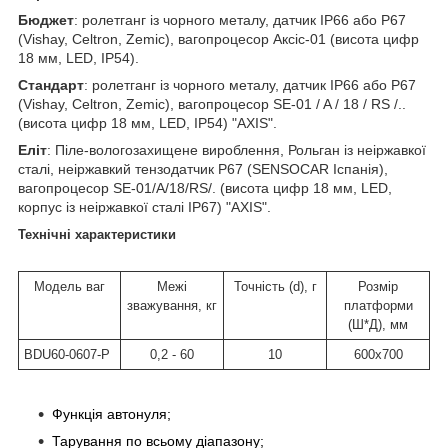
Бюджет
: ролетганг із чорного металу, датчик IP66 або P67
(Vishay, Celtron, Zemic), вагопроцесор Аксіс-01 (висота цифр
18 мм, LED, IP54).
Стандарт
: ролетганг із чорного металу, датчик IP66 або P67
(Vishay, Celtron, Zemic), вагопроцесор SE-01 / A / 18 / RS /..
(висота цифр 18 мм, LED, IP54) "AXIS".
Еліт
: Піле-вологозахищене вироблення, Рольган із неіржавкої
сталі, неіржавкий тензодатчик P67 (SENSOCAR Іспанія),
вагопроцесор SE-01/A/18/RS/. (висота цифр 18 мм, LED,
корпус із неіржавкої сталі IP67) "AXIS".
Технічні характеристики
Модель ваг
Межі
Точність (d), г
Розмір
зважування, кг
платформи
(Ш*Д), мм
BDU60-0607-Р
0,2 - 60
10
600x700
Функція автонуля;
Тарування по всьому діапазону;