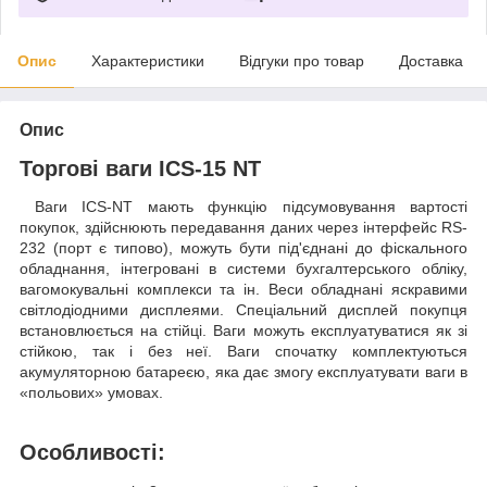
Опис
Характеристики
Відгуки про товар
Доставка
Опис
Торгові ваги ICS-15 NT
Ваги ICS-NT мають функцію підсумовування вартості
покупок, здійснюють передавання даних через інтерфейс RS-
232 (порт є типово), можуть бути під'єднані до фіскального
обладнання, інтегровані в системи бухгалтерського обліку,
вагомокувальні комплекси та ін. Веси обладнані яскравими
світлодіодними дисплеями. Спеціальний дисплей покупця
встановлюється на стійці. Ваги можуть експлуатуватися як зі
стійкою, так і без неї. Ваги спочатку комплектуються
акумуляторною батареєю, яка дає змогу експлуатувати ваги в
«польових» умовах.
Особливості: