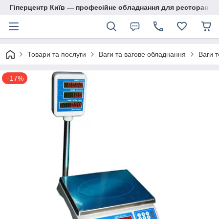
Гіперцентр Київ — професійне обладнання для ресторанів, м
Товари та послуги
Ваги та вагове обладнання
Ваги т
–17%