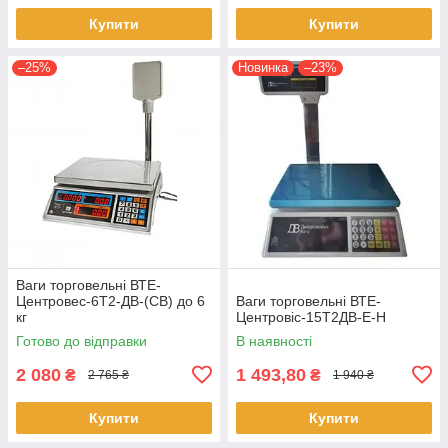
Купити
Купити
–25%
Новинка
–23%
Ваги торговельні ВТЕ-
Центровес-6Т2-ДВ-(СВ) до 6
Ваги торговельні ВТЕ-
кг
Центровіс-15Т2ДВ-Е-Н
Готово до відправки
В наявності
2 080
1 493,80
₴
₴
2 765 ₴
1 940 ₴
Купити
Купити