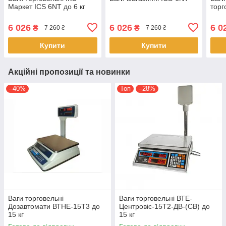
Маркет ICS 6NT до 6 кг
торг
6 026
6 026
6 0
₴
₴
7 260 ₴
7 260 ₴
Купити
Купити
Акційні пропозиції та новинки
–40%
Топ
–28%
Ваги торговельні
Ваги торговельні ВТЕ-
Дозавтомати ВТНЕ-15Т3 до
Центровіс-15Т2-ДВ-(СВ) до
15 кг
15 кг