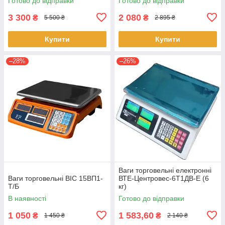
Готово до відправки
Готово до відправки
3 300
2 080
₴
₴
5 500 ₴
2 895 ₴
Купити
Купити
–28%
–26%
Ваги торговельні електронні
Ваги торговельні ВІС 15ВП1-
ВТЕ-Центровес-6Т1ДВ-Е (6
Т/Б
кг)
В наявності
Готово до відправки
1 050
1 583,60
₴
₴
1 450 ₴
2 140 ₴