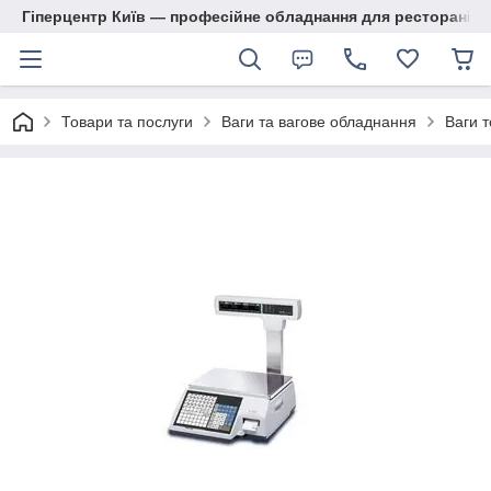
Гіперцентр Київ — професійне обладнання для ресторанів, м
Товари та послуги
Ваги та вагове обладнання
Ваги т