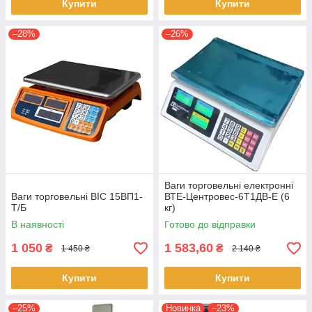
Купити
Купити
–28%
–26%
Ваги торговельні електронні
Ваги торговельні ВІС 15ВП1-
ВТЕ-Центровес-6Т1ДВ-Е (6
Т/Б
кг)
В наявності
Готово до відправки
1 050
1 583,60
₴
₴
1 450 ₴
2 140 ₴
Купити
Купити
–25%
Новинка
–23%