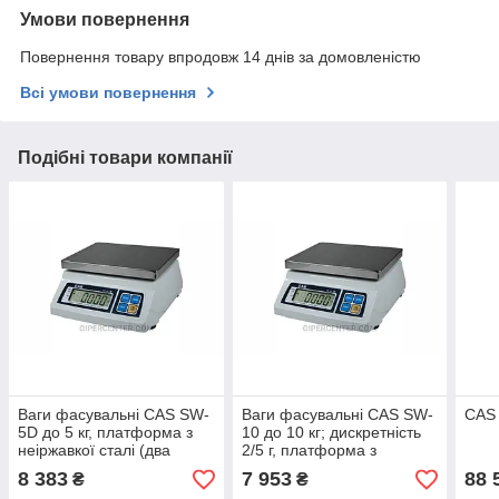
Умови повернення
Повернення товару впродовж 14 днів за домовленістю
Всі умови повернення
Подібні товари компанії
Ваги фасувальні CAS SW-
Ваги фасувальні CAS SW-
CAS 
5D до 5 кг, платформа з
10 до 10 кг; дискретність
неіржавкої сталі (два
2/5 г, платформа з
індикатори)
неіржавкої сталі
8 383
7 953
88 
₴
₴