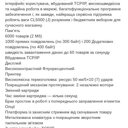
інтерфейс користувача, вбудований TCP/IP, високошвидкісна
та надійна робота в мережі, багатофункціональне програмне
забезпечення і, як завжди, найкраща сервісна підтримка
роблять ваги CL5000 (J) розумним і бюджетним вибором для
сучасного магазину.
Пам'ять
6000 товарів (2 Мб)
1000 прямих повідомлень (по 300 байт) і 200 Додаткових
повідомлень (по 400 байт)
швидкість завантаження даних до 60 товарів за секунду
Вбудована TCP/IP
Дисплей
Висококонтрастний Флуоресцентний
Принтер
Високоякісна термоголовка: ресурс 50 км/5×10 (7) ударів
Покращений механізм протягування: 2 незалежні мотори
Змінний картридж
Час заміни картриджа — кілька секунд
Брак простою в роботі з попереднього заправлення етикеток
Опції
Платформа із захисним стрижнем від скочування товару
Металізована клавіатура з покращеним зворотним
тактильним зв'язком