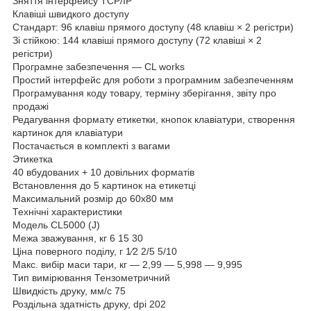
Зняття інтерфейсу TCP/IP
Клавіші швидкого доступу
Стандарт: 96 клавіш прямого доступу (48 клавіш × 2 регістри)
Зі стійкою: 144 клавіші прямого доступу (72 клавіші × 2
регістри)
Програмне забезпечення — CL works
Простий інтерфейс для роботи з програмним забезпеченням
Програмування коду товару, терміну зберігання, звіту про
продажі
Редагування формату етикетки, кнопок клавіатури, створення
картинок для клавіатури
Постачається в комплекті з вагами
Этикетка
40 вбудованих + 10 довільних форматів
Встановлення до 5 картинок на етикетці
Максимальний розмір до 60х80 мм
Технічні характеристики
Модель CL5000 (J)
Межа зважування, кг 6 15 30
Ціна поверного поділу, г 1⁄2 2/5 5/10
Макс. вибір маси тари, кг — 2,99 — 5,998 — 9,995
Тип вимірювання Тензометричний
Швидкість друку, мм/с 75
Роздільна здатність друку, dpi 202