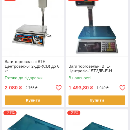
Ваги торговельні ВТЕ-
Центровес-6Т2-ДВ-(СВ) до 6
Ваги торговельні ВТЕ-
кг
Центровіс-15Т2ДВ-Е-Н
Готово до відправки
В наявності
2 080
1 493,80
₴
₴
2 765 ₴
1 940 ₴
Купити
Купити
–21%
–21%