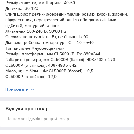
Розмір етикетки, мм Ширина: 40-60
Довжина: 30-120
Стилі шрифт Великий/середній/малий розмір, курсив, жирний,
підкреслений, перекреслений однією або двома лініями,
відбитий, контурний, з тінню
Живлення 100-240 В, 50/60 Гц
Споживана потужність, Вт, не більш ніж 90
Діапазон робочих температур, °C —10 ~ +40
Тип дисплея Флуоресцентний
Розміри платформи, мм CL5000 (B, P): 380×244
Габаритні розміри, мм CL5000B (базові): 408×432 x 173
CL5000P (зі стійкою): 408×493 x 542
Маса, кг, не більш ніж CL5000B (базові): 10,5
CL5000P (зі стійкою): 12,0
Приховати
Відгуки про товар
Ще немає відгуків про цей товар