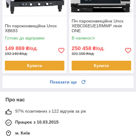
Піч пароконвекційна Unox
Піч пароконвекційна Unox
XEBC06EUE1RMMP лінія
XB693
ONE
Готово до відправки
В наявності
149 869
250 458
₴/од.
₴/од.
192 140 ₴/од.
321 100 ₴/од.
Купити
Купити
Показати ще
Про нас
97% позитивних з 122 відгуків за рік
Працює з 10.03.2015
м. Київ