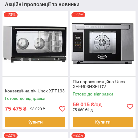
Акційні пропозиції та новинки
–23%
–22%
Піч пароконвекційна Unox
XEFR03HSELDV
Конвекційна піч Unox XFT193
Готово до відправки
Готово до відправки
59 015
₴/од.
75 475
₴
98 020 ₴
75 660 ₴/од.
Купити
Купити
–22%
–22%