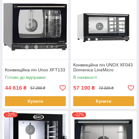
Конвекційна піч UNOX XF043
Конвекційна піч Unox XFT133
Domenica LineMicro
Готово до відправки
В наявності
44 616
57 190
₴
₴
57 200 ₴
73 320 ₴
Купити
Купити
–22%
–22%