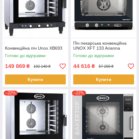
Піч пекарська конвекційна
Конвекційна піч Unox XB693
UNOX XFT 133 Arianna
Готово до відправки
Готово до відправки
149 869
44 616
₴
₴
192 140 ₴
57 200 ₴
Купити
Купити
–22%
–22%