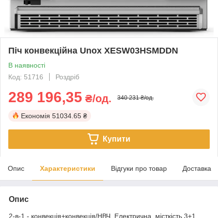
Піч конвекційна Unox XESW03HSMDDN
В наявності
Код: 51716
Роздріб
289 196,35
₴/од.
340 231 ₴/од.
Економія
51034.65 ₴
Купити
Опис
Характеристики
Відгуки про товар
Доставка
Опис
2-в-1 - конвекція+конвекція/НВЧ. Електрична, місткість 3+1