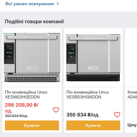
Всі умови повернення
Подібні товари компанії
Піч конвекційна Unox
Піч конвекційна Unox
Конв
XESW03HSEDDN
XESR03HSMDDN
AD4
298 208,90
₴/
од.
350 834
₴/од.
350 834 ₴/од.
Цін
Купити
Купити