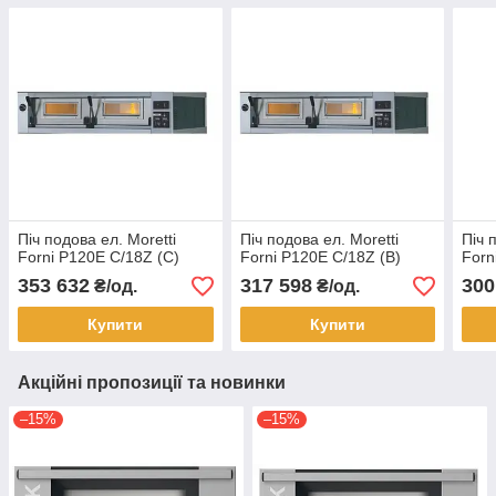
Піч подова ел. Moretti
Піч подова ел. Moretti
Піч 
Forni P120E C/18Z (C)
Forni P120E C/18Z (B)
Forn
353 632
317 598
300
₴/од.
₴/од.
Купити
Купити
Акційні пропозиції та новинки
–15%
–15%