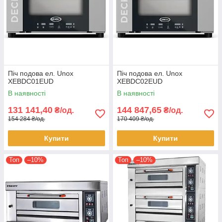
Піч подова ел. Unox
Піч подова ел. Unox
XEBDC01EUD
XEBDC02EUD
В наявності
В наявності
131 141,40
144 847,65
₴/од.
₴/од.
154 284 ₴/од.
170 409 ₴/од.
Купити
Купити
Топ
–10%
Топ
–10%