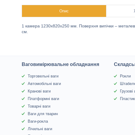
Опис
1 камера 1230х820х250 мм. Поверхня випічки – металев
см.
Ваговимірювальне обладнання
Складсь
Торговельні ваги
Рокли
Автомобільні ваги
Штабел
Кранові ваги
Грузові
Платформні ваги
Пластик
Товарні ваги
Ваги для тварин
Ваги-рокла
Лічильні ваги