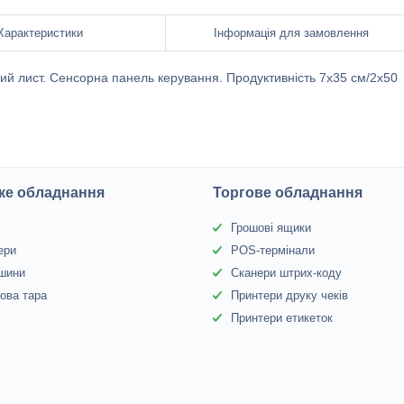
Характеристики
Інформація для замовлення
ий лист. Сенсорна панель керування. Продуктивність 7х35 см/2х50
ке обладнання
Торгове обладнання
Грошові ящики
ери
POS-термінали
 шини
Сканери штрих-коду
ова тара
Принтери друку чеків
Принтери етикеток