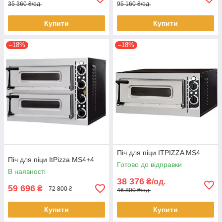
35 360 ₴/од.
95 160 ₴/од.
Купити
Купити
–18%
–18%
Піч для піци ITPIZZA MS4
Піч для піци ItPizza MS4+4
Готово до відправки
В наявності
38 376
₴/од.
59 696
₴
72 800 ₴
46 800 ₴/од.
Купити
Купити