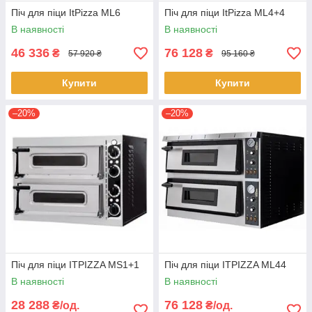
Піч для піци ItPizza ML6
Піч для піци ItPizza ML4+4
В наявності
В наявності
46 336
76 128
₴
₴
57 920 ₴
95 160 ₴
Купити
Купити
–20%
–20%
Піч для піци ITPIZZA MS1+1
Піч для піци ITPIZZA ML44
В наявності
В наявності
28 288
76 128
₴/од.
₴/од.