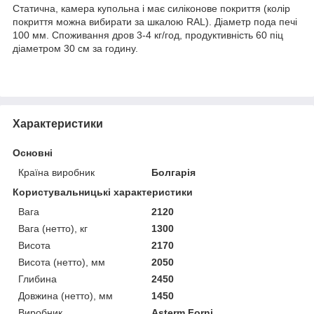
Статична, камера купольна і має силіконове покриття (колір
покриття можна вибирати за шкалою RAL). Діаметр пода печі
100 мм. Споживання дров 3-4 кг/год, продуктивність 60 піц
діаметром 30 см за годину.
Характеристики
Основні
Країна виробник
Болгарія
Користувальницькі характеристики
Вага
2120
Вага (нетто), кг
1300
Висота
2170
Висота (нетто), мм
2050
Глибина
2450
Довжина (нетто), мм
1450
Виробник
Asterm Forni