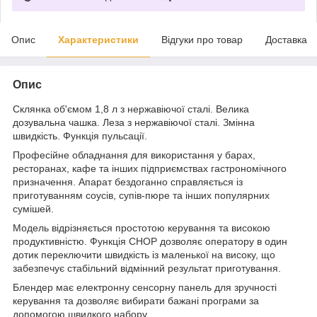
Опис
Характеристики
Відгуки про товар
Доставка
Опис
Склянка об'ємом 1,8 л з нержавіючої сталі. Велика
дозувальна чашка. Леза з нержавіючої сталі. Змінна
швидкість. Функція пульсації.
Професійне обладнання для використання у барах,
ресторанах, кафе та інших підприємствах гастрономічного
призначення. Апарат бездоганно справляється із
приготуванням соусів, супів-пюре та інших популярних
сумішей.
Модель відрізняється простотою керування та високою
продуктивністю. Функція CHOP дозволяє оператору в один
дотик переключити швидкість із маленької на високу, що
забезпечує стабільний відмінний результат приготування.
Блендер має електронну сенсорну панель для зручності
керування та дозволяє вибирати бажані програми за
допомогою швидкого набору.