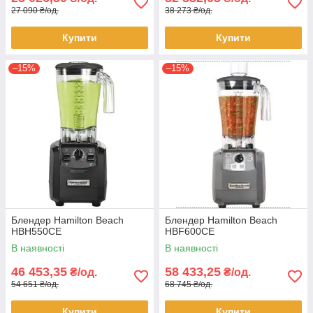
27 090 ₴/од.
38 273 ₴/од.
Купити
Купити
–15%
–15%
Блендер Hamilton Beach
Блендер Hamilton Beach
HBH550CE
HBF600CE
В наявності
В наявності
46 453,35
58 433,25
₴/од.
₴/од.
54 651 ₴/од.
68 745 ₴/од.
Купити
Купити