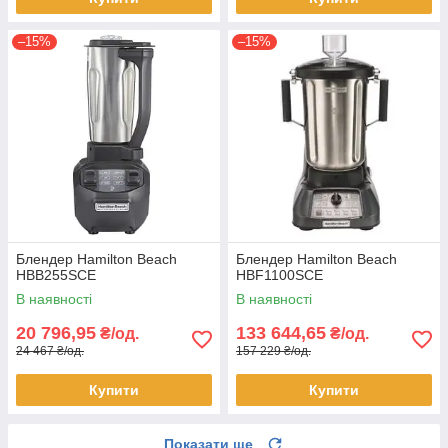
–15%
–15%
Блендер Hamilton Beach
Блендер Hamilton Beach
HBB255SCE
HBF1100SCE
В наявності
В наявності
20 796,95
133 644,65
₴/од.
₴/од.
24 467 ₴/од.
157 229 ₴/од.
Купити
Купити
Показати ще