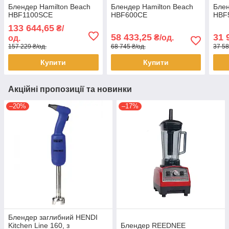
Блендер Hamilton Beach
Блендер Hamilton Beach
Блен
HBF1100SCE
HBF600CE
HBF
133 644,65
₴/
58 433,25
31 
₴/од.
од.
157 229 ₴/од.
68 745 ₴/од.
37 58
Купити
Купити
Акційні пропозиції та новинки
–20%
–17%
Блендер заглибний HENDI
Kitchen Line 160, з
Блендер REEDNEE