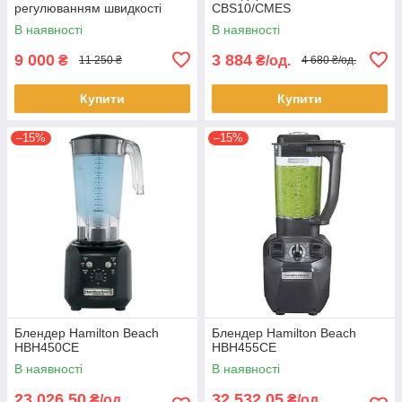
регулюванням швидкості
CBS10/CMES
В наявності
В наявності
9 000
3 884
₴
₴/од.
11 250 ₴
4 680 ₴/од.
Купити
Купити
–15%
–15%
Блендер Hamilton Beach
Блендер Hamilton Beach
HBH450CE
HBH455CE
В наявності
В наявності
23 026,50
32 532,05
₴/од.
₴/од.