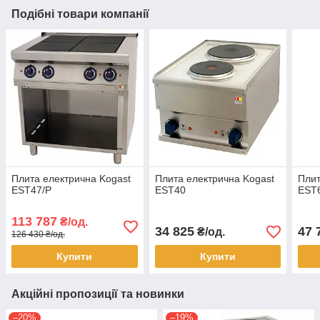
Подібні товари компанії
Плита електрична Kogast
Плита електрична Kogast
Плит
EST47/P
EST40
EST
113 787
₴/од.
34 825
47 
₴/од.
126 430 ₴/од.
Купити
Купити
Акційні пропозиції та новинки
–20%
–19%