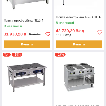
Плита електрична Кій-В ПЕ 6
Плита професійна ПЕД-4
В наявності
В наявності
42 730,20
₴/од.
31 930,20
₴
39 420 ₴
52 110 ₴/од.
Купити
Купити
Топ
–18%
–17%