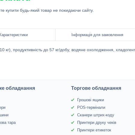
ете купити будь-який товар не покидаючи сайту.
Характеристики
Інформація для замовлення
0 кг), продуктивність до 57 кг/добу, водяне охолодження, хладоген
ке обладнання
Торгове обладнання
Грошові ящики
ери
POS-термінали
 шини
Сканери штрих-коду
ова тара
Принтери друку чеків
Принтери етикеток