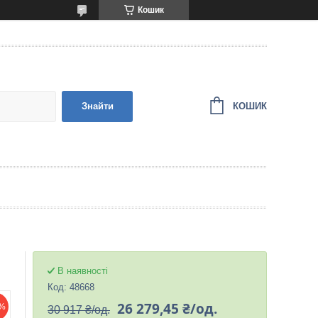
Кошик
КОШИК
Знайти
В наявності
Код:
48668
26 279,45 ₴/од.
%
30 917 ₴/од.