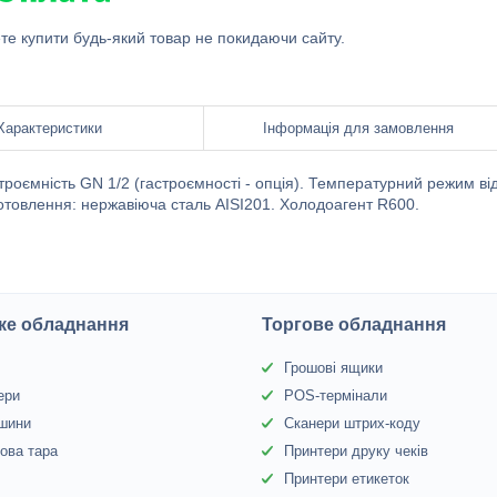
ете купити будь-який товар не покидаючи сайту.
Характеристики
Інформація для замовлення
астроємність GN 1/2 (гастроємності - опція). Температурний режим ві
готовлення: нержавіюча сталь AISI201. Холодоагент R600.
ке обладнання
Торгове обладнання
Грошові ящики
ери
POS-термінали
 шини
Сканери штрих-коду
ова тара
Принтери друку чеків
Принтери етикеток