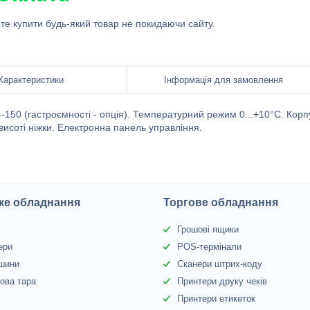
ете купити будь-який товар не покидаючи сайту.
Характеристики
Інформація для замовлення
4-150 (гастроємності - опція). Температурний режим 0...+10°С. Корп
висоті ніжки. Електронна панель управління.
ке обладнання
Торгове обладнання
Грошові ящики
ери
POS-термінали
 шини
Сканери штрих-коду
ова тара
Принтери друку чеків
Принтери етикеток