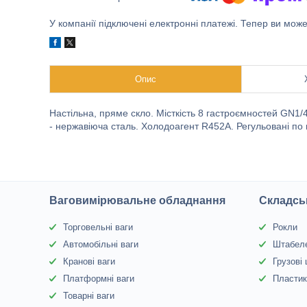
У компанії підключені електронні платежі. Тепер ви мож
Опис
Настільна, пряме скло. Місткість 8 гастроємностей GN1/
- нержавіюча сталь. Холодоагент R452А. Регульовані по 
Ваговимірювальне обладнання
Складсь
Торговельні ваги
Рокли
Автомобільні ваги
Штабел
Кранові ваги
Грузові
Платформні ваги
Пластик
Товарні ваги