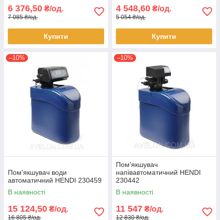
6 376,50
4 548,60
₴/од.
₴/од.
7 085 ₴/од.
5 054 ₴/од.
Купити
Купити
–10%
–10%
Пом'якшувач
Пом'якшувач води
напівавтоматичний HENDI
автоматичний HENDI 230459
230442
В наявності
В наявності
15 124,50
11 547
₴/од.
₴/од.
16 805 ₴/од.
12 830 ₴/од.