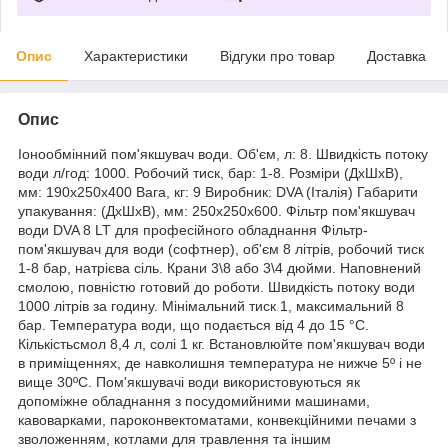
Опис
Характеристики
Відгуки про товар
Доставка
Опис
Іонообмінний пом'якшувач води. Об'єм, л: 8. Швидкість потоку
води л/год: 1000. Робочий тиск, бар: 1-8. Розміри (ДхШхВ),
мм: 190х250х400 Вага, кг: 9 Виробник: DVA (Італія) Габарити
упакування: (ДхШхВ), мм: 250х250х600. Фільтр пом'якшувач
води DVA 8 LT для професійного обладнання Фільтр-
пом'якшувач для води (софтнер), об'єм 8 літрів, робочий тиск
1-8 бар, натрієва сіль. Крани 3\8 або 3\4 дюйми. Наповнений
смолою, повністю готовий до роботи. Швидкість потоку води
1000 літрів за годину. Мінімальний тиск 1, максимальний 8
бар. Температура води, що подається від 4 до 15 °С.
Кількістьсмол 8,4 л, солі 1 кг. Встановлюйте пом'якшувач води
в приміщеннях, де навколишня температура не нижче 5º і не
вище 30ºС. Пом'якшувачі води використовуються як
допоміжне обладнання з посудомийними машинами,
кавоварками, пароконвектоматами, конвекційними печами з
зволоженням, котлами для травлення та іншим