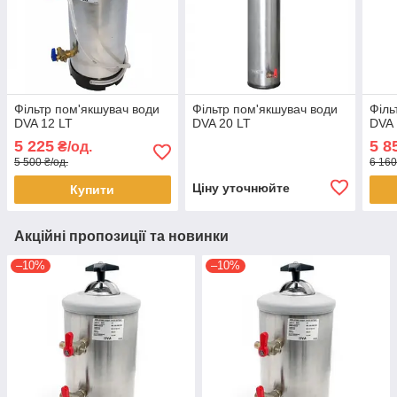
Фільтр пом'якшувач води
Фільтр пом'якшувач води
Філь
DVA 12 LT
DVA 20 LT
DVA 
5 225
5 8
₴/од.
5 500 ₴/од.
6 160
Ціну уточнюйте
Купити
Акційні пропозиції та новинки
–10%
–10%