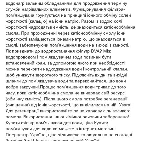
водонагрівальним обладнанням для продовження терміну
служби нагрівальних елементів. Функціонування фільтра-
пом'якшувача ґрунтується на принципі іонного обміну солей
жорсткості (кальцію) на іони натрію. Разом із водою солі
жорсткості надходятьв ємність, де знаходиться катіонообмінна
смола. При проходженні через катіонообмінну смолу іони
жорсткості заміщаються іонами натрію, що знаходяться в
смолі, забезпечуючи пом'якшення води на виході з ємності.
Як приєднати до водопостачання фільтр DVA? Між
водопроводом і пом'якшувачем води повинен бути
встановлений кран, за допомогою якого при необхідності
можна перекрити надходження води і контрольний клапан,
щоб уникнути зворотного тиску. Підключіть вхідні та вихідні
шланги до пом'якшувача води та переконайтеся, що вони
добре закручені.Процес пом'якшення води триває до того
часу, поки катіонообмінна смола не вичерпає свій ресурс
(обмінну ємність). Після цього смола потребує регенерації
(очищення) від іонів жорсткості, що виділилися на ній. Увага!
Для регенерації використовуйте лише харчову сіль великого
помелу. Використання іншої хімічної речовини заборонено!
Купити фільтр пом'якшувач для води, ціна Купити
пом'якшувач для води ви можете в інтернет-магазині
Гіперцентр Україна, ціна зі знижкою та актуальна на сьогодні.
Замовляйте! Швидка доставка по всій Україні.