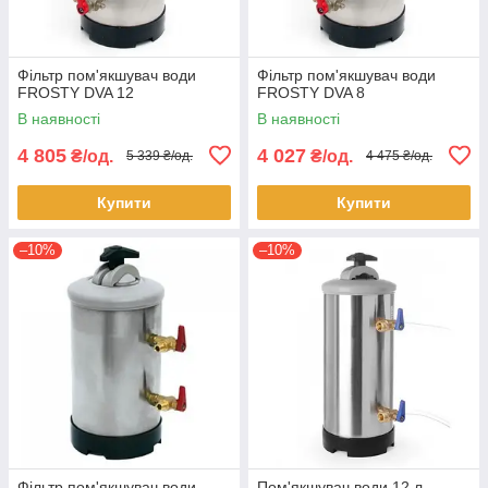
Фільтр пом'якшувач води
Фільтр пом'якшувач води
FROSTY DVA 12
FROSTY DVA 8
В наявності
В наявності
4 805
4 027
₴/од.
₴/од.
5 339 ₴/од.
4 475 ₴/од.
Купити
Купити
–10%
–10%
Фільтр пом'якшувач води
Пом'якшувач води 12 л