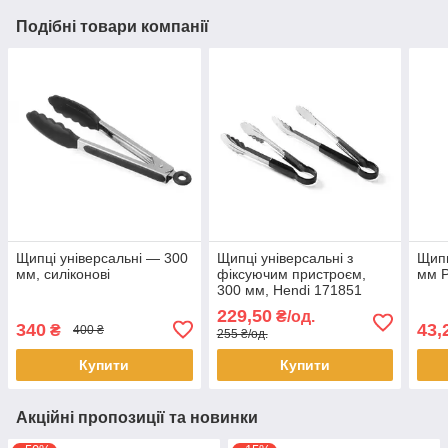
Подібні товари компанії
Щипці універсальні — 300
Щипці універсальні з
Щипц
мм, силіконові
фіксуючим пристроєм,
мм 
300 мм, Hendi 171851
229,50
₴/од.
340
43,
₴
400 ₴
255 ₴/од.
Купити
Купити
Акційні пропозиції та новинки