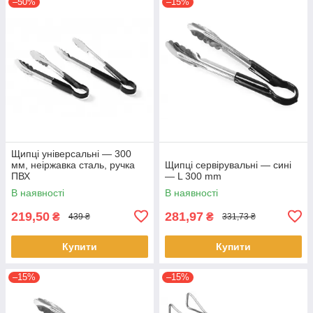
–50%
–15%
Щипці універсальні — 300
мм, неіржавка сталь, ручка
Щипці сервірувальні — сині
ПВХ
— L 300 mm
В наявності
В наявності
219,50
281,97
₴
₴
439 ₴
331,73 ₴
Купити
Купити
–15%
–15%