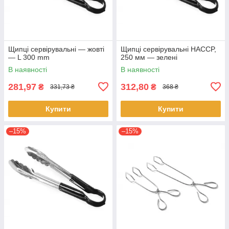
Щипці сервірувальні — жовті
Щипці сервірувальні HACCP,
— L 300 mm
250 мм — зелені
В наявності
В наявності
281,97
312,80
₴
₴
331,73 ₴
368 ₴
Купити
Купити
–15%
–15%