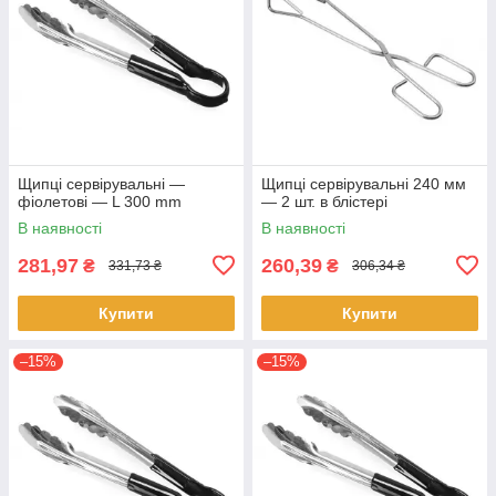
Щипці сервірувальні —
Щипці сервірувальні 240 мм
фіолетові — L 300 mm
— 2 шт. в блістері
В наявності
В наявності
281,97
260,39
₴
₴
331,73 ₴
306,34 ₴
Купити
Купити
–15%
–15%