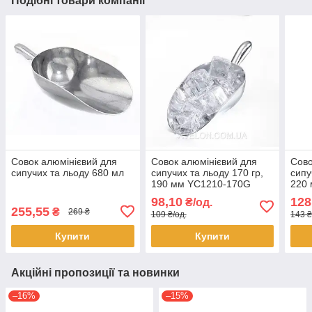
Подібні товари компанії
Совок алюмінієвий для
Совок алюмінієвий для
Сово
сипучих та льоду 680 мл
сипучих та льоду 170 гр,
сипу
190 мм YC1210-170G
220
98,10
128
₴/од.
255,55
₴
269 ₴
109 ₴/од.
143 ₴
Купити
Купити
Акційні пропозиції та новинки
–16%
–15%