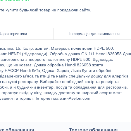
ете купити будь-який товар не покидаючи сайту.
Характеристики
Інформація для замовлення
ки, мм: 15. Колір: жовтий. Матеріал: поліетилен HDPE 500.
обник: HENDI (Нідерланди). Обробна дошка GN 1/1 Hendi 826058 Дош
виготовлена ​​з твердого поліетилену HDPE 500. Відповідає
, що не ковзає. Дошка обробна Hendi 826058 жовта
у HACCP Hendi Київ, Одеса, Харків, Львів Купити обробні
ідвареного м'яса та птиці та навіть спеціальну дошку для алергіків.
в на кухні ресторану. Вибирайте необхідний колір та розмір та
бні, а й будь-який інвентар, посуд та обладнання для ресторанів,
 гарантує вигідну ціну, швидку доставку та широкий асортимент
вання та торгівлі. Інтернет магазинAvelon.com.
ке обладнання
Торгове обладнання