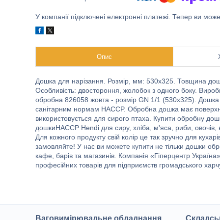
У компанії підключені електронні платежі. Тепер ви мож
Опис
Дошка для нарізання. Розмір, мм: 530х325. Товщина дош
Особливість: двостороння, жолобок з одного боку. Вир
обробна 826058 жовта - розмір GN 1/1 (530х325). Дошка 
санітарним нормам HACCP. Обробна дошка має поверхню
використовується для сирого птаха. Купити обробну дошк
дошкиHACCP Hendi для сиру, хліба, м'яса, риби, овочів, в
Для кожного продукту свій колір це так зручно для кухарі
замовляйте! У нас ви можете купити не тільки дошки обро
кафе, барів та магазинів. Компанія «Гіперцентр Україна»
професійних товарів для підприємств громадського харчу
Ваговимірювальне обладнання
Складсь