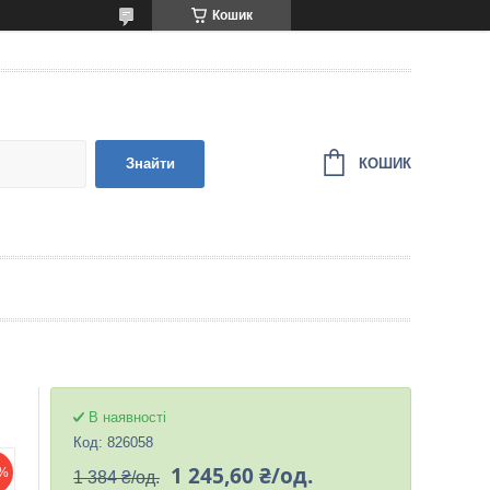
Кошик
КОШИК
Знайти
В наявності
Код:
826058
1 245,60 ₴/од.
%
1 384 ₴/од.