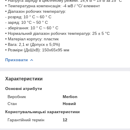
• Напруга заряду в циклічному режимі: 14,4 В ~ 15 В за 25 °C
• Температурна компенсація: -4 мВ / °C/ елемент
• Діапазон робочих температур:
- розряд: 10 ° C ~ 60 ° C
- заряд: 10 °C ~ 50 ° C
- зберігання: 10 ° C ~ 60 ° C
• Нормальний діапазон робочих температур: 25 ± 5 °C
• Матеріал корпусу: пластик
• Вага: 2,1 кг (Допуск ± 5,0%)
• Розміри (ДхШхВ): 150x65x95 мм
Приховати
Характеристики
Основні атрибути
Виробник
Merlion
Стан
Новий
Користувальницькі характеристики
Гарантійний термін
12