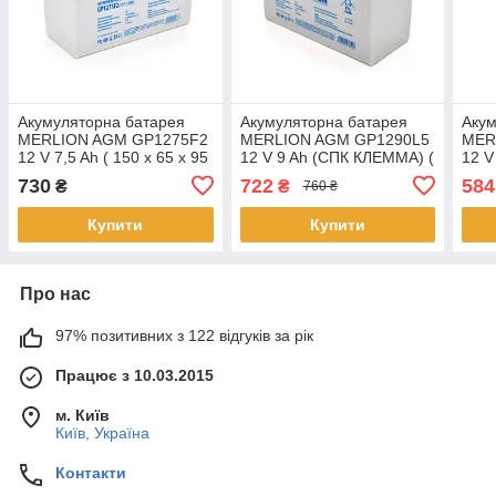
Акумуляторна батарея
Акумуляторна батарея
Акум
MERLION AGM GP1275F2
MERLION AGM GP1290L5
MER
12 V 7,5 Ah ( 150 x 65 x 95
12 V 9 Ah (СПК КЛЕММА) (
12 V
(100) ), 2.06 kg White
150 x 65 x 95 (100) ),
КЛЕМ
730
722
584
₴
₴
760 ₴
Q10/420
2.175 kg White
(100
Купити
Купити
Про нас
97% позитивних з 122 відгуків за рік
Працює з 10.03.2015
м. Київ
Київ, Україна
Контакти