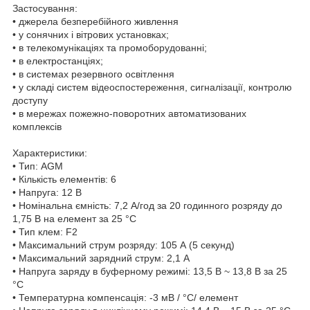
Застосування:
• джерела безперебійного живлення
• у сонячних і вітрових установках;
• в телекомунікаціях та промоборудованні;
• в електростанціях;
• в системах резервного освітлення
• у складі систем відеоспостереження, сигналізації, контролю
доступу
• в мережах пожежно-поворотних автоматизованих
комплексів
Характеристики:
• Тип: AGM
• Кількість елементів: 6
• Напруга: 12 В
• Номінальна ємність: 7,2 A/год за 20 годинного розряду до
1,75 В на елемент за 25 °C
• Тип клем: F2
• Максимальний струм розряду: 105 А (5 секунд)
• Максимальний зарядний струм: 2,1 A
• Напруга заряду в буферному режимі: 13,5 В ~ 13,8 В за 25
°C
• Температурна компенсація: -3 мВ / °C/ елемент