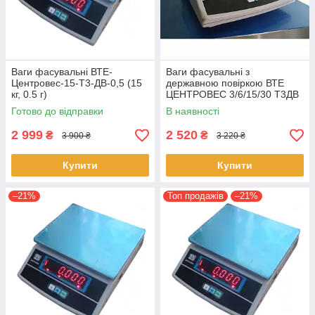
Ваги фасувальні ВТЕ-
Ваги фасувальні з
Центровес-15-Т3-ДВ-0,5 (15
державною повіркою ВТЕ
кг, 0.5 г)
ЦЕНТРОВЕС 3/6/15/30 Т3ДВ
(T3DV)
Готово до відправки
В наявності
2 999
2 520
₴
₴
3 900 ₴
3 220 ₴
Купити
Купити
–21%
Топ продажів
–21%