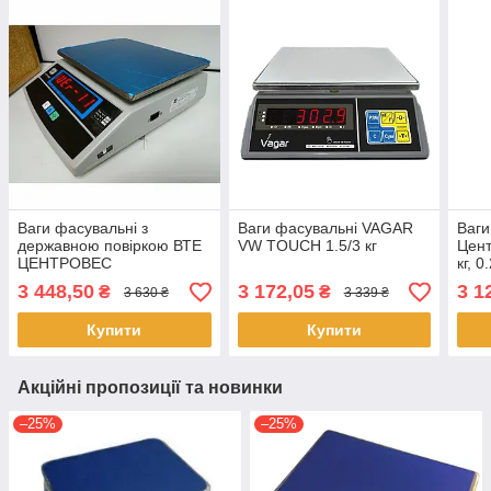
Ваги фасувальні з
Ваги фасувальні VAGAR
Ваги
державною повіркою ВТЕ
VW TOUCH 1.5/3 кг
Цент
ЦЕНТРОВЕС
кг, 0.
3/6/15/30Т3ДВ-У (T3DV-U)
3 448,50
3 172,05
3 1
₴
₴
3 630 ₴
3 339 ₴
Купити
Купити
Акційні пропозиції та новинки
–25%
–25%