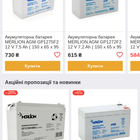
Акумуляторна батарея
Акумуляторна батарея
Акум
MERLION AGM GP1275F2
MERLION AGM GP1272F2
MER
12 V 7,5 Ah ( 150 x 65 x 95
12 V 7,2 Ah ( 150 x 65 x 95
12 V
(100) ), 2.06 kg White
(100) ), 1.9 kg White Q10
КЛЕМ
730
615
584
₴
₴
Q10/420
(100
Купити
Купити
Акційні пропозиції та новинки
–20%
–5%