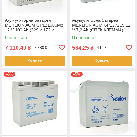
Акумуляторна батарея
Акумуляторна батарея
MERLION AGM GP121000M8
MERLION AGM GP1272L5 12
12 V 100 Ah (329 x 172 x
V 7,2 Ah (СПЕК КЛЕММА)(
218), 28.1 kg White Q36
150 x 65 x 95 (100)) White
В наявності
В наявності
Q10
7 110,40
584,25
₴
₴
8 888 ₴
615 ₴
Купити
Купити
–5%
–5%