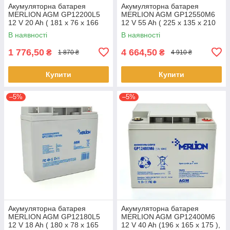
Акумуляторна батарея
Акумуляторна батарея
MERLION AGM GP12200L5
MERLION AGM GP12550M6
12 V 20 Ah ( 181 x 76 x 166
12 V 55 Ah ( 225 x 135 x 210
(168) ), 5,4 kg Q4/192
(215) ), 14.1 kg Q1/48
В наявності
В наявності
1 776,50
4 664,50
₴
₴
1 870 ₴
4 910 ₴
Купити
Купити
–5%
–5%
Акумуляторна батарея
Акумуляторна батарея
MERLION AGM GP12180L5
MERLION AGM GP12400M6
12 V 18 Ah ( 180 x 78 x 165
12 V 40 Ah (196 x 165 x 175 ),