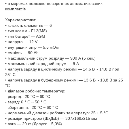
• в мережах пожежно-поворотних автоматизованих
комплексів
Характеристики:
• кількість елементів — 6
• тип клемм - F12(М8)
• тип батареї — AGM
• напруга — 12 V
• внутрішній опір — 5,5 мОм
• ємність — 90 Ah
• максимальний струм розряду — 900 А (5 сек.)
• максимальний зарядний струм — 9 A
• напруга заряду в циклічному режимі — 14,6 В ~ 14,8 В при
25° С
• напруга заряду в буферному режимі — 13,6 В ~ 13,8 В за 25
°C
• діапазон робочих температур:
- розряд: -20 °C ~ 60 °C
- заряд: 0 ° C ~ 50 ° C
- зберігання: -20 °C ~ 60 ° C
- нормальний діапазон робочих температур: 25 ± 5 °C
• розміри пристрою (ШхДхВ) — 307х169x215 мм
• вага — 29 кг (Допуск ± 5,0%)