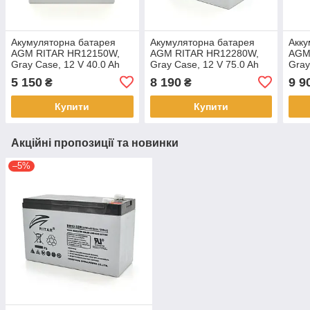
Акумуляторна батарея
Акумуляторна батарея
Акку
AGM RITAR HR12150W,
AGM RITAR HR12280W,
AGM
Gray Case, 12 V 40.0 Ah
Gray Case, 12 V 75.0 Ah
Gray
(198 х 166 х 169 (169)
(260 х 169 х 211 (219)
328 
5 150
8 190
9 9
₴
₴
12.40kg Q1/48
24.80kg Q1
30.5
Купити
Купити
Акційні пропозиції та новинки
–5%