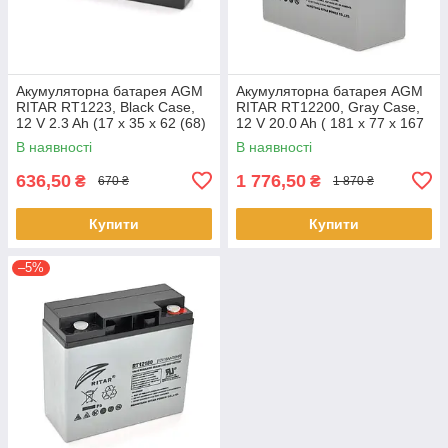
Акумуляторна батарея AGM
Акумуляторна батарея AGM
RITAR RT1223, Black Case,
RITAR RT12200, Gray Case,
12 V 2.3 Ah (17 х 35 х 62 (68)
12 V 20.0 Ah ( 181 х 77 х 167
), 0.89 kg Q10
) Q4
В наявності
В наявності
636,50
1 776,50
₴
₴
670 ₴
1 870 ₴
Купити
Купити
–5%