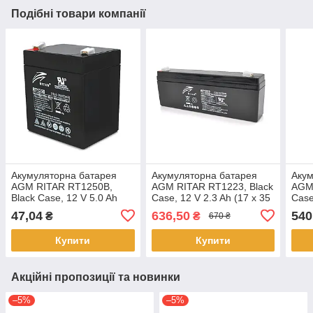
Подібні товари компанії
Акумуляторна батарея
Акумуляторна батарея
Акум
AGM RITAR RT1250B,
AGM RITAR RT1223, Black
AGM
Black Case, 12 V 5.0 Ah
Case, 12 V 2.3 Ah (17 х 35
Case
(90 х70 х 101 (107)), 1.42
х 62 (68) ), 0.89 kg Q10
х 10
47,04
636,50
540
₴
₴
670 ₴
kg Q10
Купити
Купити
Акційні пропозиції та новинки
–5%
–5%