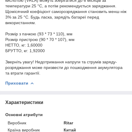
кислотою (VRLA) можуть зберігатися до 6 місяців за
температури 25 °C, а потім рекомендується заряджання.
Щомісячний коефіцієнт саморозряджання становить менш ніж
3% за 25 °C. Будь ласка, зарядіть батареї перед
використанням.
Розмір з пачкою (93 * 73 * 110), мм
Розмір пристрою (90 * 70 * 107), мм
НЕТТО, кг: 1,60000
БРУТТО, кг: 1,92000
Зверніть увагу! Недотримання напруги та струмів заряду-
розряджання може призвести до пошкодження акумулятора
та втрати гарантії.
Приховати
Характеристики
Основні атрибути
Виробник
Ritar
Країна виробник
Китай