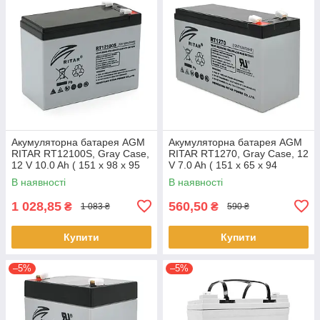
Акумуляторна батарея AGM
Акумуляторна батарея AGM
RITAR RT12100S, Gray Case,
RITAR RT1270, Gray Case, 12
12 V 10.0 Ah ( 151 х 98 х 95
V 7.0 Ah ( 151 х 65 х 94
(101)), 3.5 kg Q8
(100)), 1.94 kg Q10
В наявності
В наявності
1 028,85
560,50
₴
₴
1 083 ₴
590 ₴
Купити
Купити
–5%
–5%