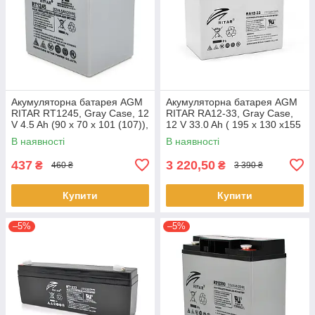
Акумуляторна батарея AGM
Акумуляторна батарея AGM
RITAR RT1245, Gray Case, 12
RITAR RA12-33, Gray Case,
V 4.5 Ah (90 х 70 х 101 (107)),
12 V 33.0 Ah ( 195 x 130 x155
1.34 kg Q10
(168) ) Q1
В наявності
В наявності
437
3 220,50
₴
₴
460 ₴
3 390 ₴
Купити
Купити
–5%
–5%