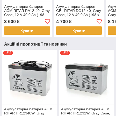
Акумуляторна батарея
Акумуляторна батарея
Акум
AGM RITAR RA12-40, Gray
GEL RITAR DG12-40, Gray
AGM
Case, 12 V 40.0 Ah (198
Case, 12 V 40.0 Ah (198 х
Gray
x166 x 169) Q1
166 х 169 (169)), 12.8 kg
(260
3 600
4 700
8 1
₴
₴
Q1/60
24.8
Купити
Купити
Акційні пропозиції та новинки
–5%
–5%
Акумуляторна батарея AGM
Акумуляторна батарея AGM
RITAR HR12340W, Gray
RITAR HR1232W, Gray Case,