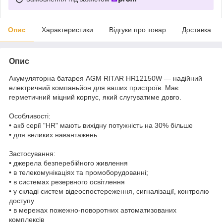
Опис
Характеристики
Відгуки про товар
Доставка
Опис
Акумуляторна батарея AGM RITAR HR12150W — надійний
електричний компаньйон для ваших пристроїв. Має
герметичний міцний корпус, який слугуватиме довго.
Особливості:
• акб серії "HR" мають вихідну потужність на 30% більше
• для великих навантажень
Застосування:
• джерела безперебійного живлення
• в телекомунікаціях та промоборудованні;
• в системах резервного освітлення
• у складі систем відеоспостереження, сигналізації, контролю
доступу
• в мережах пожежно-поворотних автоматизованих
комплексів