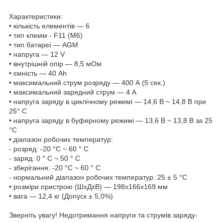
Характеристики:
• кількість елементів — 6
• тип клемм - F11 (М6)
• тип батареї — AGM
• напруга — 12 V
• внутрішній опір — 8,5 мОм
• ємність — 40 Ah
• максимальний струм розряду — 400 А (5 сек.)
• максимальний зарядний струм — 4 A
• напруга заряду в циклічному режимі — 14,6 В ~ 14,8 В при
25° С
• напруга заряду в буферному режимі — 13,6 В ~ 13,8 В за 25
°C
• діапазон робочих температур:
- розряд: -20 °C ~ 60 ° C
- заряд: 0 ° C ~ 50 ° C
- зберігання: -20 °C ~ 60 ° C
- нормальний діапазон робочих температур: 25 ± 5 °C
• розміри пристрою (ШхДхВ) — 198х166x169 мм
• вага — 12,4 кг (Допуск ± 5,0%)
Зверніть увагу! Недотримання напруги та струмів заряду-