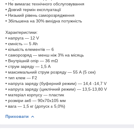
• Не вимагає технічного обслуговування
• Довгий термін експлуатації
• Низький рівень саморозрядження
• Збільшена на 30% вихідна потужність
Характеристики:
• напруга — 12 V
• ємність — 5 Ah
• кількість елементів — 6
• саморозряд — менш ніж 3% на місяць
• Внутрішній опір — 36 mΩ
• струм заряду — 1,5 А
• максимальний струм розряду — 55 А (5 сек)
• тип клем — F2
• напруга заряду (буферний режим) — 14,4 -14,7 V
• напруга заряду (циклічний режим) — 13,5-13,80 V
• матеріал корпусу — пластик
• розміри акб — 90x70x105 мм
• вага — 1,5 кг (допуск ± 5,0%)
Приховати