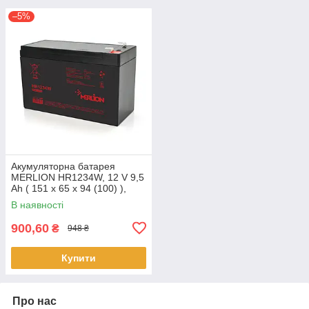
–5%
Акумуляторна батарея
MERLION HR1234W, 12 V 9,5
Ah ( 151 х 65 х 94 (100) ),
2.53 kg Black Q10/420
В наявності
900,60
₴
948 ₴
Купити
Про нас