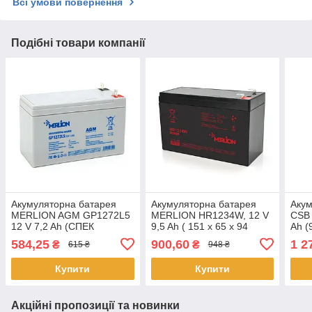
Всі умови повернення
Подібні товари компанії
Акумуляторна батарея
Акумуляторна батарея
Акум
MERLION AGM GP1272L5
MERLION HR1234W, 12 V
CSB
12 V 7,2 Ah (СПЕК
9,5 Ah ( 151 х 65 х 94
Ah (
КЛЕММА)( 150 x 65 x 95
(100) ), 2.53 kg Black
1.85
584,25
900,60
1 2
₴
₴
615 ₴
948 ₴
(100)) White Q10
Q10/420
Купити
Купити
Акційні пропозиції та новинки