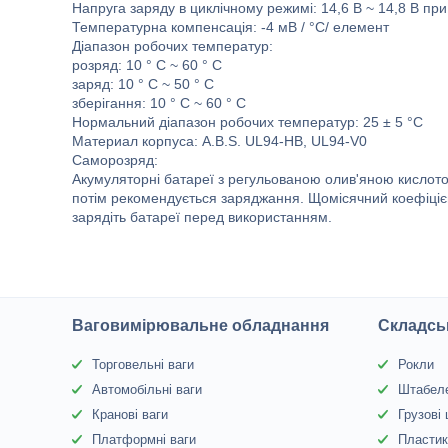
Напруга заряду в циклічному режимі: 14,6 В ~ 14,8 В при
Температурна компенсація: -4 мВ / °C/ елемент
Діапазон робочих температур:
розряд: 10 ° C ~ 60 ° C
заряд: 10 ° C ~ 50 ° C
зберігання: 10 ° C ~ 60 ° C
Нормальний діапазон робочих температур: 25 ± 5 °C
Материал корпуса: A.В.S. UL94-HB, UL94-V0
Саморозряд:
Акумуляторні батареї з регульованою олив'яною кислотою
потім рекомендується заряджання. Щомісячний коефіціє
зарядіть батареї перед використанням.
Ваговимірювальне обладнання
Складсь
Торговельні ваги
Рокли
Автомобільні ваги
Штабел
Кранові ваги
Грузові
Платформні ваги
Пластик