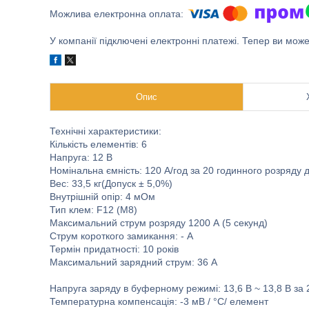
У компанії підключені електронні платежі. Тепер ви мож
Опис
Технічні характеристики:
Кількість елементів: 6
Напруга: 12 В
Номінальна ємність: 120 A/год за 20 годинного розряду д
Вес: 33,5 кг(Допуск ± 5,0%)
Внутрішній опір: 4 мОм
Тип клем: F12 (M8)
Максимальний струм розряду 1200 А (5 секунд)
Струм короткого замикання: - A
Термін придатності: 10 років
Максимальний зарядний струм: 36 А
Напруга заряду в буферному режимі: 13,6 В ~ 13,8 В за 
Температурна компенсація: -3 мВ / °C/ елемент