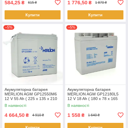
584,25
1 776,50
₴
₴
615 ₴
1 870 ₴
Купити
Купити
–5%
–5%
Акумуляторна батарея
Акумуляторна батарея
MERLION AGM GP12550M6
MERLION AGM GP12180L5
12 V 55 Ah ( 225 x 135 x 210
12 V 18 Ah ( 180 x 78 x 165
(215) ), 14.1 kg Q1/48
(168)), 4.65 kg Q4/192
В наявності
В наявності
4 664,50
1 558
₴
₴
4 910 ₴
1 640 ₴
Купити
Купити