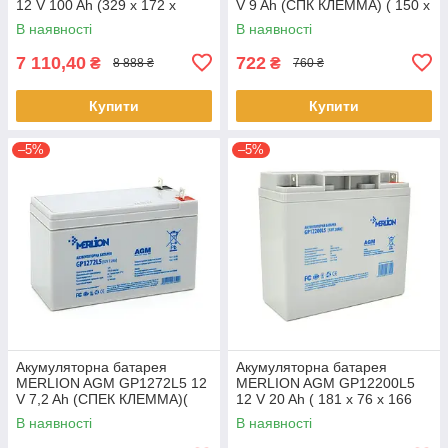
12 V 100 Ah (329 x 172 x
V 9 Ah (СПК КЛЕММА) ( 150 x
218), 28.1 kg White Q36
65 x 95 (100) ), 2.175 kg
В наявності
В наявності
White
7 110,40
722
₴
₴
8 888 ₴
760 ₴
Купити
Купити
–5%
–5%
Акумуляторна батарея
Акумуляторна батарея
MERLION AGM GP1272L5 12
MERLION AGM GP12200L5
V 7,2 Ah (СПЕК КЛЕММА)(
12 V 20 Ah ( 181 x 76 x 166
150 x 65 x 95 (100)) White
(168) ), 5,4 kg Q4/192
В наявності
В наявності
Q10