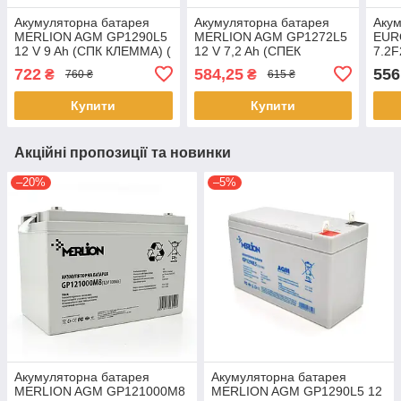
Акумуляторна батарея
Акумуляторна батарея
Акум
MERLION AGM GP1290L5
MERLION AGM GP1272L5
EUR
12 V 9 Ah (СПК КЛЕММА) (
12 V 7,2 Ah (СПЕК
7.2F
150 x 65 x 95 (100) ),
КЛЕММА)( 150 x 65 x 95
65 x 
722
584,25
556
₴
₴
760 ₴
615 ₴
2.175 kg White
(100)) White Q10
Blac
Купити
Купити
Акційні пропозиції та новинки
–20%
–5%
Акумуляторна батарея
Акумуляторна батарея
MERLION AGM GP121000M8
MERLION AGM GP1290L5 12