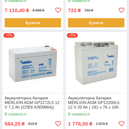
В наявності
В наявності
White
7 110,40
722
₴
₴
8 888 ₴
760 ₴
Купити
Купити
–5%
–5%
Акумуляторна батарея
Акумуляторна батарея
MERLION AGM GP1272L5 12
MERLION AGM GP12200L5
V 7,2 Ah (СПЕК КЛЕММА)(
12 V 20 Ah ( 181 x 76 x 166
150 x 65 x 95 (100)) White
(168) ), 5,4 kg Q4/192
В наявності
В наявності
Q10
584,25
1 776,50
₴
₴
615 ₴
1 870 ₴