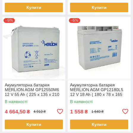
Купити
Купити
–5%
–5%
Акумуляторна батарея
Акумуляторна батарея
MERLION AGM GP12550M6
MERLION AGM GP12180L5
12 V 55 Ah ( 225 x 135 x 210
12 V 18 Ah ( 180 x 78 x 165
(215) ), 14.1 kg Q1/48
(168)), 4.65 kg Q4/192
В наявності
В наявності
4 664,50
1 558
₴
₴
4 910 ₴
1 640 ₴
Купити
Купити