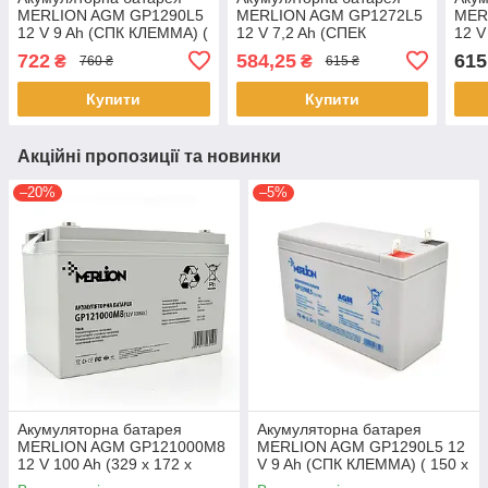
MERLION AGM GP1290L5
MERLION AGM GP1272L5
MER
12 V 9 Ah (СПК КЛЕММА) (
12 V 7,2 Ah (СПЕК
12 V
150 x 65 x 95 (100) ),
КЛЕММА)( 150 x 65 x 95
(100
722
584,25
615
₴
₴
760 ₴
615 ₴
2.175 kg White
(100)) White Q10
Купити
Купити
Акційні пропозиції та новинки
–20%
–5%
Акумуляторна батарея
Акумуляторна батарея
MERLION AGM GP121000M8
MERLION AGM GP1290L5 12
12 V 100 Ah (329 x 172 x
V 9 Ah (СПК КЛЕММА) ( 150 x
218), 28.1 kg White Q36
65 x 95 (100) ), 2.175 kg