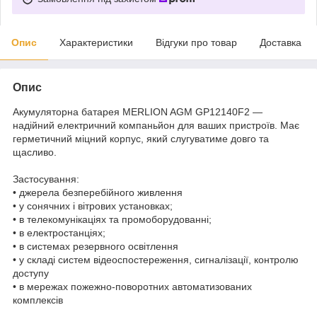
Опис
Характеристики
Відгуки про товар
Доставка
Опис
Акумуляторна батарея MERLION AGM GP12140F2 —
надійний електричний компаньйон для ваших пристроїв. Має
герметичний міцний корпус, який слугуватиме довго та
щасливо.
Застосування:
• джерела безперебійного живлення
• у сонячних і вітрових установках;
• в телекомунікаціях та промоборудованні;
• в електростанціях;
• в системах резервного освітлення
• у складі систем відеоспостереження, сигналізації, контролю
доступу
• в мережах пожежно-поворотних автоматизованих
комплексів