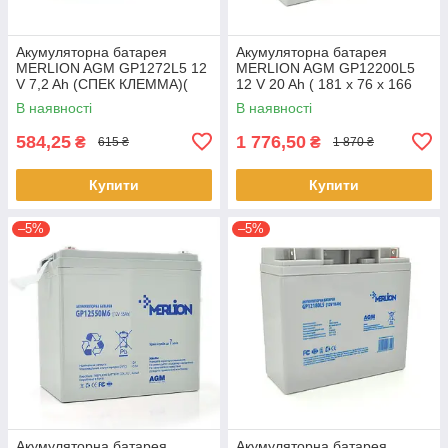
Акумуляторна батарея
Акумуляторна батарея
MERLION AGM GP1272L5 12
MERLION AGM GP12200L5
V 7,2 Ah (СПЕК КЛЕММА)(
12 V 20 Ah ( 181 x 76 x 166
150 x 65 x 95 (100)) White
(168) ), 5,4 kg Q4/192
В наявності
В наявності
Q10
584,25
1 776,50
₴
₴
615 ₴
1 870 ₴
Купити
Купити
–5%
–5%
Акумуляторна батарея
Акумуляторна батарея