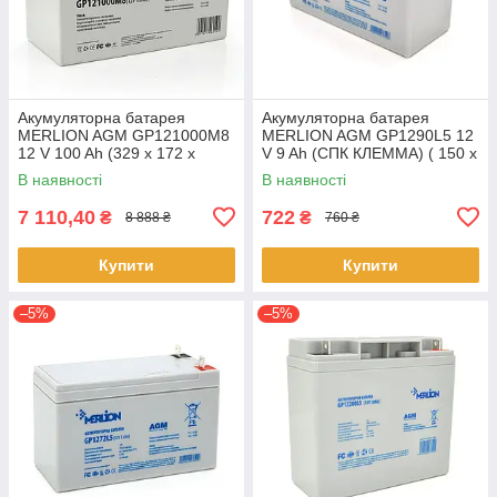
Акумуляторна батарея
Акумуляторна батарея
MERLION AGM GP121000M8
MERLION AGM GP1290L5 12
12 V 100 Ah (329 x 172 x
V 9 Ah (СПК КЛЕММА) ( 150 x
218), 28.1 kg White Q36
65 x 95 (100) ), 2.175 kg
В наявності
В наявності
White
7 110,40
722
₴
₴
8 888 ₴
760 ₴
Купити
Купити
–5%
–5%