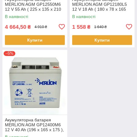
MERLION AGM GP12550M6
MERLION AGM GP12180L5
12 V 55 Ah ( 225 x 135 x 210
12 V 18 Ah ( 180 x 78 x 165
(215) ), 14.1 kg Q1/48
(168)), 4.65 kg Q4/192
В наявності
В наявності
4 664,50
1 558
₴
₴
4 910 ₴
1 640 ₴
Купити
Купити
–5%
Акумуляторна батарея
MERLION AGM GP12400M6
12 V 40 Ah (196 x 165 x 175 ),
11.9 kg Q1/96
В наявності