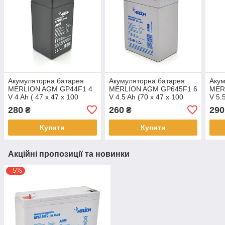
Акумуляторна батарея
Акумуляторна батарея
Акум
MERLION AGM GP44F1 4
MERLION AGM GP645F1 6
MER
V 4 Ah ( 47 x 47 x 100
V 4.5 Ah (70 x 47 x 100
V 5.
(105) ) 0.455kg Q30
(105), 0.665 kg White
(105
280
260
290
₴
₴
Q20/2400
Q20
Купити
Купити
Акційні пропозиції та новинки
–5%