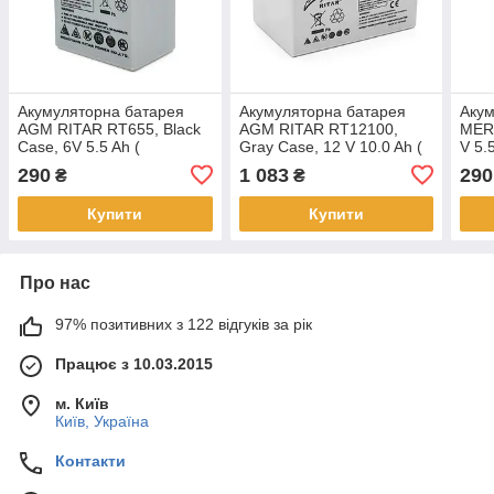
Акумуляторна батарея
Акумуляторна батарея
Акум
AGM RITAR RT655, Black
AGM RITAR RT12100,
MER
Case, 6V 5.5 Ah (
Gray Case, 12 V 10.0 Ah (
V 5.
70х47х99 (105) ), 0.72 kg
151 х 65 х 111 (117) ),
(105
290
1 083
290
₴
₴
Q20
3.10kg Q10
Q20
Купити
Купити
Про нас
97% позитивних з 122 відгуків за рік
Працює з 10.03.2015
м. Київ
Київ, Україна
Контакти