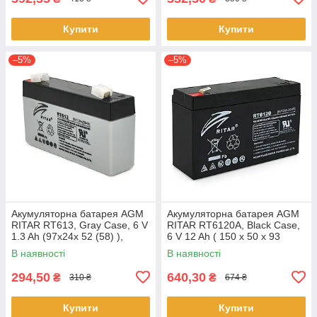
Купити
Купити
–5%
–5%
Акумуляторна батарея AGM
Акумуляторна батарея AGM
RITAR RT613, Gray Case, 6 V
RITAR RT6120A, Black Case,
1.3 Ah (97х24х 52 (58) ),
6 V 12 Ah ( 150 х 50 х 93
0.305 kg Q20
(99)), 1.66kg Q10
В наявності
В наявності
294,50
640,30
₴
₴
310 ₴
674 ₴
Купити
Купити