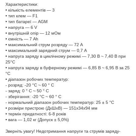
Характеристики:
• кількість елементів — 3
• тип клем — F1
• тип батареї — AGM
• напруга — 6 V
• внутрішній опір — 12 мОм
• ємність — 7 Ah
• максимальний струм розряду — 72 А
• максимальний зарядний струм — 0,7 A
• напруга заряду в циклічному режимі — 7,30 В ~ 7,40 В при
25°С
• напруга заряду в буферному режимі — 6,85 В ~ 6,95 В за 25
°C
• діапазон робочих температур:
- розряд: -20 °C ~ 60 ° C
- заряд: 0 ° C ~ 50 ° C
- зберігання: -20 °C ~ 60 ° C
- нормальний діапазон робочих температур: 25 ± 5 °C
• розміри пристрою (ДхШхВ) — 151х34x94 мм
• термін придатності: 6-8 років
• вага — 1,02 кг (Допуск ± 5,0%)
Зверніть увагу! Недотримання напруги та струмів заряду-