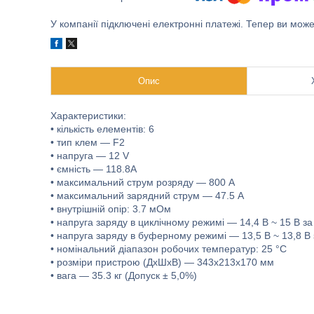
У компанії підключені електронні платежі. Тепер ви мож
Опис
Характеристики:
• кількість елементів: 6
• тип клем — F2
• напруга — 12 V
• ємність — 118.8A
• максимальний струм розряду — 800 А
• максимальний зарядний струм — 47.5 A
• внутрішній опір: 3.7 мОм
• напруга заряду в циклічному режимі — 14,4 В ~ 15 В за
• напруга заряду в буферному режимі — 13,5 В ~ 13,8 В 
• номінальний діапазон робочих температур: 25 °C
• розміри пристрою (ДхШхВ) — 343x213x170 мм
• вага — 35.3 кг (Допуск ± 5,0%)