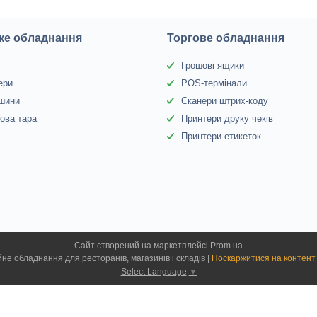
ке обладнання
Торгове обладнання
Грошові ящики
ери
POS-термінали
 шини
Сканери штрих-коду
ова тара
Принтери друку чеків
Принтери етикеток
Сайт створений на маркетплейсі
Prom.ua
Гіперцентр Київ — професійне обладнання для ресторанів, магазинів і складів |
Поскаржитися на контент
Select Language
▼