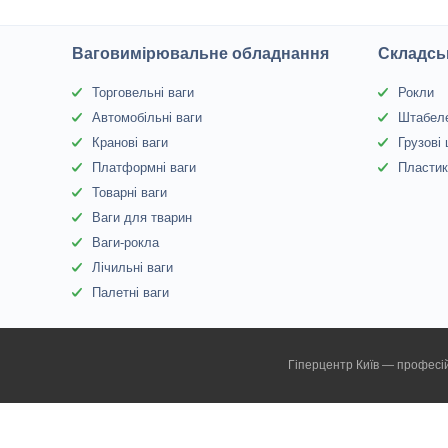
Ваговимірювальне обладнання
Складсь
Торговельні ваги
Рокли
Автомобільні ваги
Штабел
Кранові ваги
Грузові
Платформні ваги
Пластик
Товарні ваги
Ваги для тварин
Ваги-рокла
Лічильні ваги
Палетні ваги