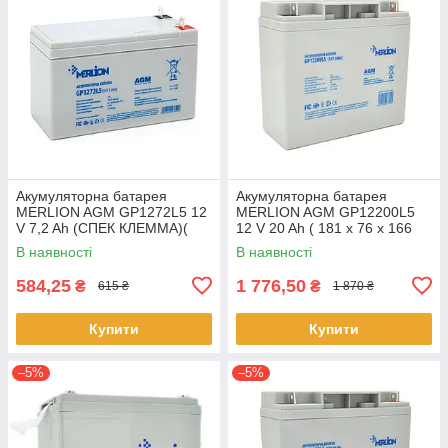
Акумуляторна батарея
Акумуляторна батарея
MERLION AGM GP1272L5 12
MERLION AGM GP12200L5
V 7,2 Ah (СПЕК КЛЕММА)(
12 V 20 Ah ( 181 x 76 x 166
150 x 65 x 95 (100)) White
(168) ), 5,4 kg Q4/192
В наявності
В наявності
Q10
584,25
1 776,50
₴
₴
615 ₴
1 870 ₴
Купити
Купити
–5%
–5%