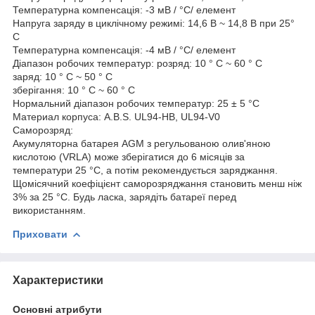
Температурна компенсація: -3 мВ / °C/ елемент
Напруга заряду в циклічному режимі: 14,6 В ~ 14,8 В при 25°
С
Температурна компенсація: -4 мВ / °C/ елемент
Діапазон робочих температур: розряд: 10 ° C ~ 60 ° C
заряд: 10 ° C ~ 50 ° C
зберігання: 10 ° C ~ 60 ° C
Нормальний діапазон робочих температур: 25 ± 5 °C
Материал корпуса: A.В.S. UL94-HB, UL94-V0
Саморозряд:
Акумуляторна батарея AGM з регульованою олив'яною
кислотою (VRLA) може зберігатися до 6 місяців за
температури 25 °C, а потім рекомендується заряджання.
Щомісячний коефіцієнт саморозряджання становить менш ніж
3% за 25 °C. Будь ласка, зарядіть батареї перед
використанням.
Приховати
Характеристики
Основні атрибути