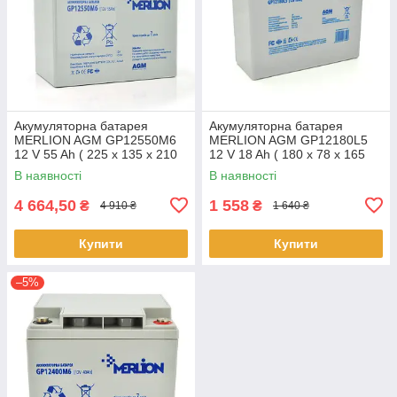
Акумуляторна батарея
Акумуляторна батарея
MERLION AGM GP12550M6
MERLION AGM GP12180L5
12 V 55 Ah ( 225 x 135 x 210
12 V 18 Ah ( 180 x 78 x 165
(215) ), 14.1 kg Q1/48
(168)), 4.65 kg Q4/192
В наявності
В наявності
4 664,50
1 558
₴
₴
4 910 ₴
1 640 ₴
Купити
Купити
–5%