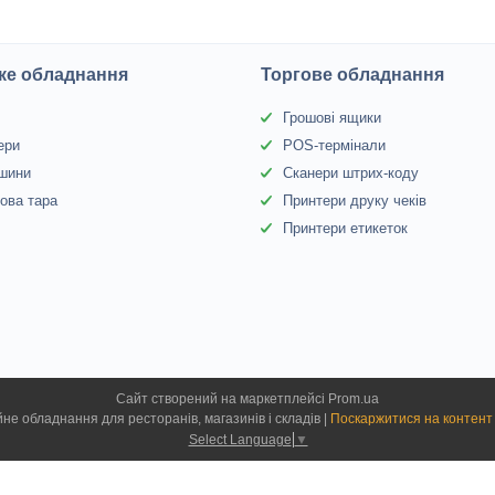
ке обладнання
Торгове обладнання
Грошові ящики
ери
POS-термінали
 шини
Сканери штрих-коду
ова тара
Принтери друку чеків
Принтери етикеток
Сайт створений на маркетплейсі
Prom.ua
Гіперцентр Київ — професійне обладнання для ресторанів, магазинів і складів |
Поскаржитися на контент
Select Language
▼