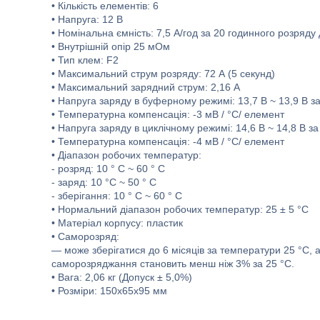
• Кількість елементів: 6
• Напруга: 12 В
• Номінальна ємність: 7,5 A/год за 20 годинного розряду
• Внутрішній опір 25 мОм
• Тип клем: F2
• Максимальний струм розряду: 72 А (5 секунд)
• Максимальний зарядний струм: 2,16 A
• Напруга заряду в буферному режимі: 13,7 В ~ 13,9 В за
• Температурна компенсація: -3 мВ / °C/ елемент
• Напруга заряду в циклічному режимі: 14,6 В ~ 14,8 В за
• Температурна компенсація: -4 мВ / °C/ елемент
• Діапазон робочих температур:
- розряд: 10 ° C ~ 60 ° C
- заряд: 10 °C ~ 50 ° C
- зберігання: 10 ° C ~ 60 ° C
• Нормальний діапазон робочих температур: 25 ± 5 °C
• Матеріал корпусу: пластик
• Саморозряд:
— може зберігатися до 6 місяців за температури 25 °C,
саморозряджання становить менш ніж 3% за 25 °C.
• Вага: 2,06 кг (Допуск ± 5,0%)
• Розміри: 150x65x95 мм