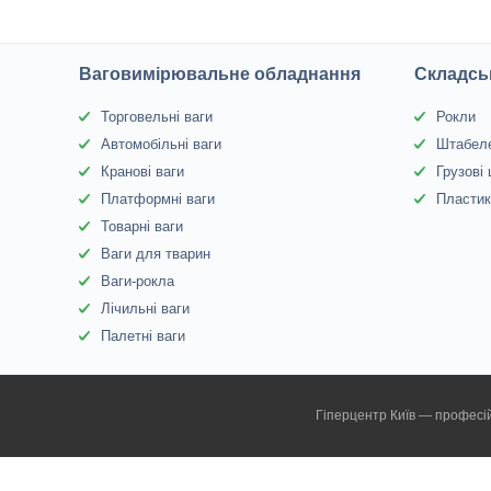
Ваговимірювальне обладнання
Складсь
Торговельні ваги
Рокли
Автомобільні ваги
Штабел
Кранові ваги
Грузові
Платформні ваги
Пластик
Товарні ваги
Ваги для тварин
Ваги-рокла
Лічильні ваги
Палетні ваги