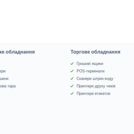
ке обладнання
Торгове обладнання
Грошові ящики
ери
POS-термінали
 шини
Сканери штрих-коду
ова тара
Принтери друку чеків
Принтери етикеток