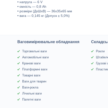
• напруга — 6 V
• ємність — 0,8 Ah
• розміри (ДхШхВ) — 36x35x65 мм
• вага — 0,145 кг (Допуск ± 5,0%)
Ваговимірювальне обладнання
Складсь
Торговельні ваги
Рокли
Автомобільні ваги
Штабел
Кранові ваги
Грузові
Платформні ваги
Пластик
Товарні ваги
Ваги для тварин
Ваги-рокла
Лічильні ваги
Палетні ваги