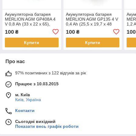
Акумуляторна батарея
Акумуляторна батарея
Акум
MERLION AGM GP408A 4
MERLION AGM GP135 4 V
MER
V 0,8 Ah (33 x 22 x 65),
0,4 Ah (25,5 x 19,7 x 48
1,2 A
0.085 kg Клеми під
),0,05kg клеми під паяння,
0.11
100
100
100
₴
₴
паяння, Q300
Q600
паян
Купити
Купити
Про нас
97% позитивних з 122 відгуків за рік
Працює з 10.03.2015
м. Київ
Київ, Україна
Контакти
Сьогодні вихідний
Показати весь графік роботи