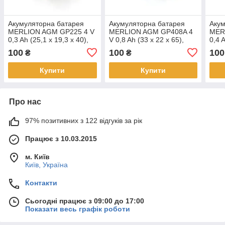
Акумуляторна батарея
Акумуляторна батарея
Акум
MERLION AGM GP225 4 V
MERLION AGM GP408A 4
MER
0,3 Ah (25,1 x 19,3 x 40),
V 0,8 Ah (33 x 22 x 65),
0,4 
0,035kg клеми під паяння,
0.085 kg Клеми під
),0,
100
100
100
₴
₴
Q700
паяння, Q300
Q60
Купити
Купити
Про нас
97% позитивних з 122 відгуків за рік
Працює з 10.03.2015
м. Київ
Київ, Україна
Контакти
Сьогодні працює з 09:00 до 17:00
Показати весь графік роботи