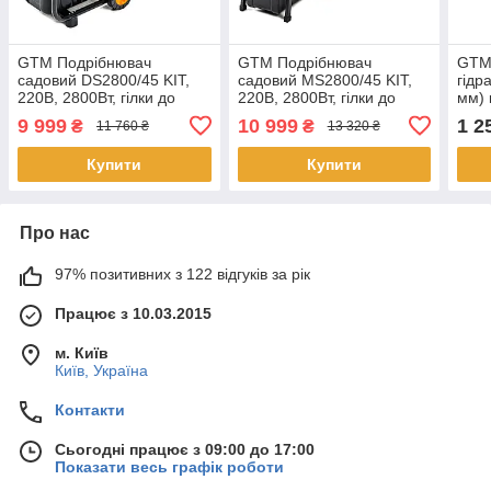
GTM Подрібнювач
GTM Подрібнювач
GTM
садовий DS2800/45 KIT,
садовий MS2800/45 KIT,
гідр
220В, 2800Вт, гілки до
220В, 2800Вт, гілки до
мм) 
45мм, ножі, контейнер 60л
45мм, фреза, контейнер
9 999
10 999
1 2
₴
₴
11 760 ₴
13 320 ₴
+ подовжувач 10м
55л + подовжувач 10м
Купити
Купити
Про нас
97% позитивних з 122 відгуків за рік
Працює з 10.03.2015
м. Київ
Київ, Україна
Контакти
Сьогодні працює з 09:00 до 17:00
Показати весь графік роботи