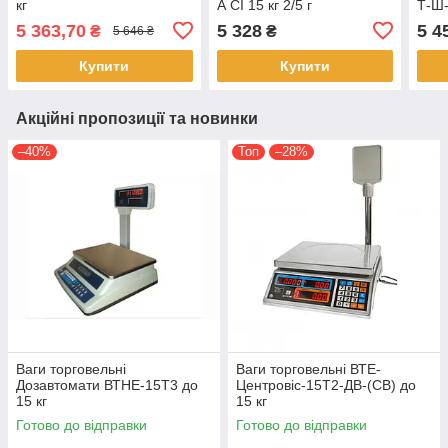
кг
А СІ 15 кг 2/5 г
Т-Ш-
(ВТА
5 363,70
5 328
5 4
₴
₴
5 646 ₴
Купити
Купити
Акційні пропозиції та новинки
–40%
Топ
–28%
Ваги торговельні
Ваги торговельні ВТЕ-
Дозавтомати ВТНЕ-15Т3 до
Центровіс-15Т2-ДВ-(СВ) до
15 кг
15 кг
Готово до відправки
Готово до відправки