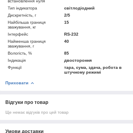
встановлення нуля
Тип індикатора
світлодіодний
Дискретність, г
2/5
Найбільша границя
15
зважування, кг
Інтерфейс
RS-232
Найменша границя
40
зважування, г
Вологість, %
85
Індикація
двостороння
Функції
тара, сума, здача, робота в
штучному режимі
Приховати
Відгуки про товар
Ще немає відгуків про цей товар
Умови доставки