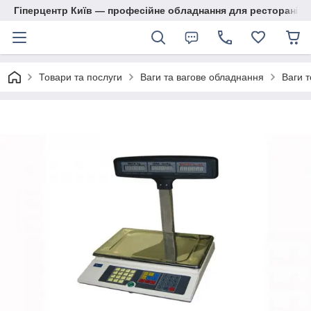
Гіперцентр Київ — професійне обладнання для ресторанів, м
Товари та послуги
Ваги та вагове обладнання
Ваги т