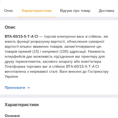
Опис
Характеристики
Відгуки про товар
Доставка
Опис
ВТА-60/15-5-Т-A CI
— торгові електронні ваги зі стійкою, які
мають функції розрахунку вартості, обчислення сумарної
вартості кількох зважених товарів, запам'ятовування цін
товарів прямий (15) і непрямої (100) адресації. Наявність
інтерфейсів дає можливість під'єднання ваг принтеру для
друку термоетикеток, касового апарату або комп'ютера.
Платформа торгових ваг зі стійкою ВТА-60/15-5-Т-A CI
виготовлена з неіржавкої сталі. Ваги внесені до Гостреєстру
України.
Приховати
Характеристики
Основні