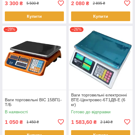
3 300
2 080
₴
₴
5 500 ₴
2 895 ₴
Купити
Купити
–28%
–26%
Ваги торговельні електронні
Ваги торговельні ВІС 15ВП1-
ВТЕ-Центровес-6Т1ДВ-Е (6
Т/Б
кг)
В наявності
Готово до відправки
1 050
1 583,60
₴
₴
1 450 ₴
2 140 ₴
Купити
Купити