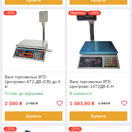
–25%
Новинка
–23%
Ваги торговельні ВТЕ-
Центровес-6Т2-ДВ-(СВ) до 6
Ваги торговельні ВТЕ-
кг
Центровіс-15Т2ДВ-Е-Н
Готово до відправки
В наявності
2 080
1 493,80
₴
₴
2 765 ₴
1 940 ₴
Купити
Купити
–21%
–21%