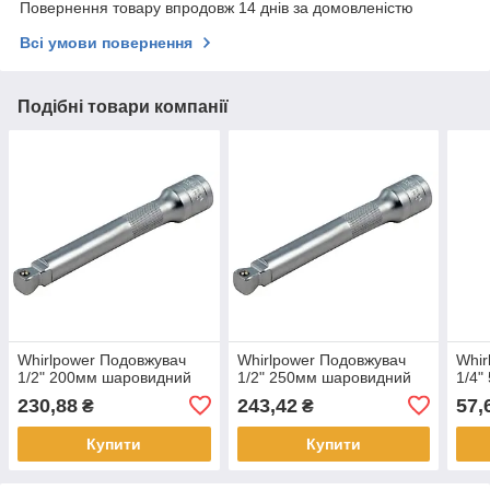
Повернення товару впродовж 14 днів за домовленістю
Всі умови повернення
Подібні товари компанії
Whirlpower Подовжувач
Whirlpower Подовжувач
Whir
1/2" 200мм шаровидний
1/2" 250мм шаровидний
1/4"
230,88
243,42
57,
₴
₴
Купити
Купити