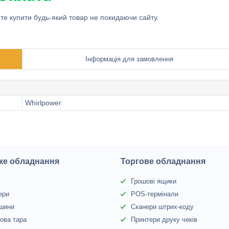
ете купити будь-який товар не покидаючи сайту.
Інформація для замовлення
Whirlpower
ке обладнання
Торгове обладнання
Грошові ящики
ери
POS-термінали
 шини
Сканери штрих-коду
ова тара
Принтери друку чеків